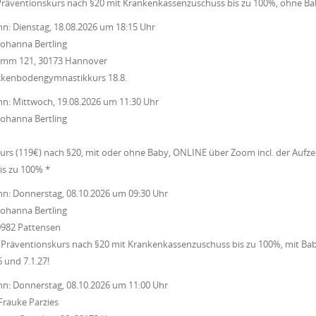
Präventionskurs nach §20 mit Krankenkassenzuschuss bis zu 100%, ohne Ba
nn:
Dienstag, 18.08.2026
um
18:15 Uhr
Johanna Bertling
Damm 121, 30173 Hannover
ckenbodengymnastikkurs 18.8.
nn:
Mittwoch, 19.08.2026
um
11:30 Uhr
Johanna Bertling
rs (119€) nach §20, mit oder ohne Baby, ONLINE über Zoom incl. der Aufz
s zu 100% *
nn:
Donnerstag, 08.10.2026
um
09:30 Uhr
Johanna Bertling
0982 Pattensen
 Präventionskurs nach §20 mit Krankenkassenzuschuss bis zu 100%, mit Bab
6 und 7.1.27!
nn:
Donnerstag, 08.10.2026
um
11:00 Uhr
Frauke Parzies