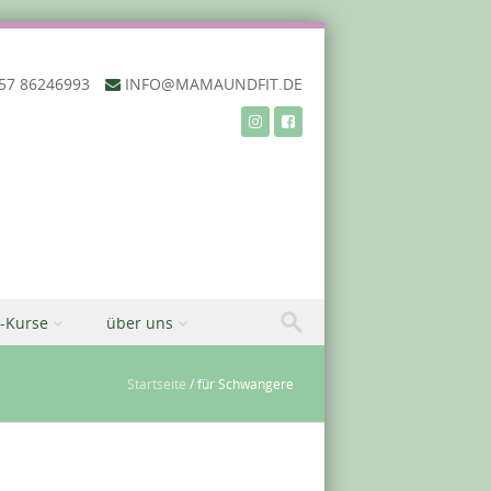
57 86246993‬
INFO@MAMAUNDFIT.DE
-Kurse
über uns
Startseite
/
für Schwangere