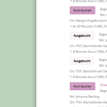
↑ 8-Wochen-Kurs (139€), 
Begi
Kurs buchen
Mit:
Ort:
Margot-Engelke-Zentr
↑ 8x 60 Minuten (139€), P
Begi
Ausgebucht
Mit:
J
Ort:
PSH, Bischofsholer 
↑ 8-Wochen-Kurs (139€), 
Begi
Ausgebucht
Mit:
J
Ort:
PSH, Bischofsholer 
↑ 8-Wochen-Kurs (139€), 
(Frei
Kurs buchen
Begi
Mit:
Johanna Bertling
Ort:
PSH, Bischofsholer 