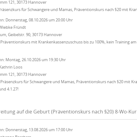
Damm 121, 30173 Hannover
Präsenzkurs für Schwangere und Mamas, Präventionskurs nach §20 mit Kra
nn:
Donnerstag, 08.10.2026
um
20:00 Uhr
Wiebke Fründt
um, Geibelstr. 90, 30173 Hannover
Präventionskurs mit Krankenkassenzuschuss bis zu 100%, kein Training am 15
nn:
Montag, 26.10.2026
um
19:30 Uhr
Kathrin Loos
Damm 121, 30173 Hannover
 Präsenzkurs für Schwangere und Mamas, Präventionskurs nach §20 mit Kr
und 4.1.27!
eitung auf die Geburt (Präventionskurs nach §20) 8-Wo-Ku
nn:
Donnerstag, 13.08.2026
um
17:00 Uhr
Johanna Borchers