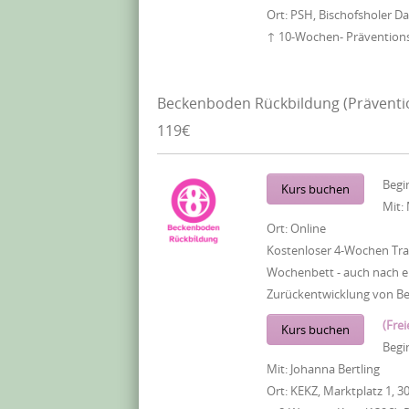
Ort:
PSH, Bischofsholer 
↑ 10-Wochen- Präventionsk
Beckenboden Rückbildung (Präventi
119€
Begi
Kurs buchen
Mit:
Ort:
Online
Kostenloser 4-Wochen Tra
Wochenbett - auch nach ei
Zurückentwicklung von B
(Frei
Kurs buchen
Begi
Mit:
Johanna Bertling
Ort:
KEKZ, Marktplatz 1, 3