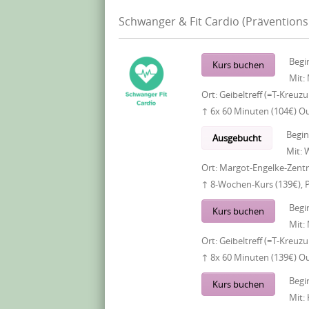
Schwanger & Fit Cardio (Präventions
Begi
Kurs buchen
Mit:
Ort:
Geibeltreff (=T-Kreuz
↑ 6x 60 Minuten (104€) O
Begi
Ausgebucht
Mit:
W
Ort:
Margot-Engelke-Zentr
↑ 8-Wochen-Kurs (139€), 
Begi
Kurs buchen
Mit:
Ort:
Geibeltreff (=T-Kreuz
↑ 8x 60 Minuten (139€) O
Begi
Kurs buchen
Mit: