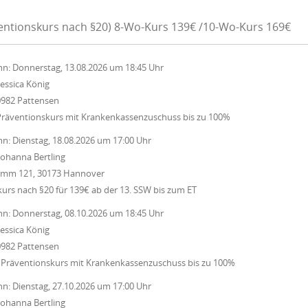
ventionskurs nach §20) 8-Wo-Kurs 139€ /10-Wo-Kurs 169€
nn:
Donnerstag, 13.08.2026
um
18:45 Uhr
Jessica König
0982 Pattensen
Präventionskurs mit Krankenkassenzuschuss bis zu 100%
nn:
Dienstag, 18.08.2026
um
17:00 Uhr
Johanna Bertling
Damm 121, 30173 Hannover
rs nach §20 für 139€ ab der 13. SSW bis zum ET
nn:
Donnerstag, 08.10.2026
um
18:45 Uhr
Jessica König
0982 Pattensen
 Präventionskurs mit Krankenkassenzuschuss bis zu 100%
nn:
Dienstag, 27.10.2026
um
17:00 Uhr
Johanna Bertling