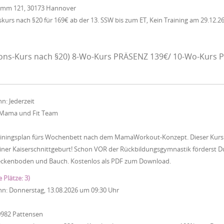
Damm 121, 30173 Hannover
urs nach §20 für 169€ ab der 13. SSW bis zum ET, Kein Training am 29.12.26
ons-Kurs nach §20) 8-Wo-Kurs PRÄSENZ 139€/ 10-Wo-Kurs P
nn:
Jederzeit
Mama und Fit Team
iningsplan fürs Wochenbett nach dem MamaWorkout-Konzept. Dieser Kurs ist
ner Kaiserschnittgeburt! Schon VOR der Rückbildungsgymnastik förderst Du
eckenboden und Bauch. Kostenlos als PDF zum Download.
e Plätze: 3)
nn:
Donnerstag, 13.08.2026
um
09:30 Uhr
0982 Pattensen