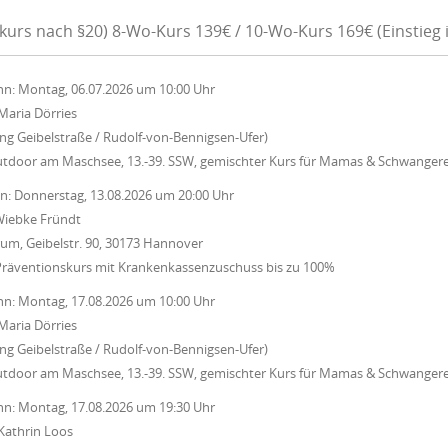
kurs nach §20) 8-Wo-Kurs 139€ / 10-Wo-Kurs 169€ (Einstieg 
nn:
Montag, 06.07.2026
um
10:00 Uhr
Maria Dörries
ung Geibelstraße / Rudolf-von-Bennigsen-Ufer)
utdoor am Maschsee, 13.-39. SSW, gemischter Kurs für Mamas & Schwanger
nn:
Donnerstag, 13.08.2026
um
20:00 Uhr
iebke Fründt
um, Geibelstr. 90, 30173 Hannover
Präventionskurs mit Krankenkassenzuschuss bis zu 100%
nn:
Montag, 17.08.2026
um
10:00 Uhr
Maria Dörries
ung Geibelstraße / Rudolf-von-Bennigsen-Ufer)
utdoor am Maschsee, 13.-39. SSW, gemischter Kurs für Mamas & Schwanger
nn:
Montag, 17.08.2026
um
19:30 Uhr
Kathrin Loos