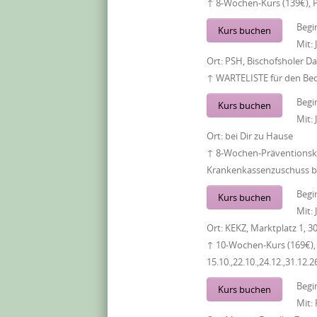
↑ 8-Wochen-Kurs (139€), 
Begi
Kurs buchen
Mit:
Ort:
PSH, Bischofsholer 
↑ WARTELISTE für den Be
Begi
Kurs buchen
Mit:
Ort:
bei Dir zu Hause
↑ 8-Wochen-Präventionsku
Krankenkassenzuschuss bi
Begi
Kurs buchen
Mit:
Ort:
KEKZ, Marktplatz 1, 3
↑ 10-Wochen-Kurs (169€),
15.10.,22.10.,24.12.,31.12.2
Begi
Kurs buchen
Mit: