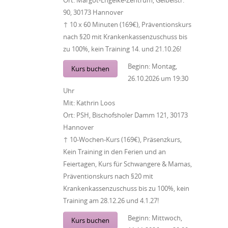
Ort:
Margot-Engelke-Zentrum, Geibelstr.
90, 30173 Hannover
↑ 10 x 60 Minuten (169€), Präventionskurs
nach §20 mit Krankenkassenzuschuss bis
zu 100%, kein Training 14. und 21.10.26!
Beginn:
Montag,
Kurs buchen
26.10.2026
um
19:30
Uhr
Mit:
Kathrin Loos
Ort:
PSH, Bischofsholer Damm 121, 30173
Hannover
↑ 10-Wochen-Kurs (169€), Präsenzkurs,
Kein Training in den Ferien und an
Feiertagen, Kurs für Schwangere & Mamas,
Präventionskurs nach §20 mit
Krankenkassenzuschuss bis zu 100%, kein
Training am 28.12.26 und 4.1.27!
Beginn:
Mittwoch,
Kurs buchen