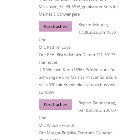
Maschsee, 13.-39. SSW, gemischter Kurs für
Mamas & Schwangere
Beginn:
Montag,
Kurs buchen
17.08.2026
um
19:30
Uhr
Mit:
Kathrin Loos
Ort:
PSH, Bischofsholer Damm 121, 30173
Hannover
↑ 8-Wochen-Kurs (139€), Präsenzkurs für
Schwangere und Mamas, Präventionskurs
nach §20 mit Krankenkassenzuschuss bis
zu 100%
Beginn:
Donnerstag,
Kurs buchen
08.10.2026
um
20:00
Uhr
Mit:
Wiebke Fründt
Ort:
Margot-Engelke-Zentrum, Geibelstr.