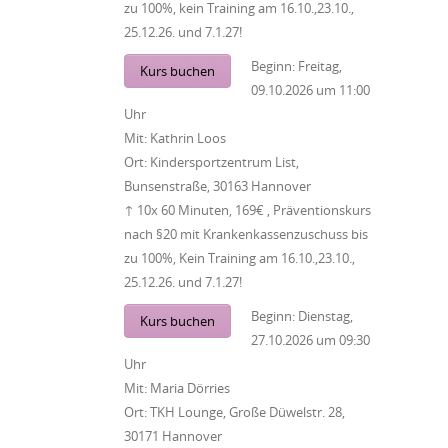
zu 100%, kein Training am 16.10.,23.10.,
25.12.26. und 7.1.27!
Beginn:
Freitag,
Kurs buchen
09.10.2026
um
11:00
Uhr
Mit:
Kathrin Loos
Ort:
Kindersportzentrum List,
Bunsenstraße, 30163 Hannover
↑ 10x 60 Minuten, 169€ , Präventionskurs
nach §20 mit Krankenkassenzuschuss bis
zu 100%, Kein Training am 16.10.,23.10.,
25.12.26. und 7.1.27!
Beginn:
Dienstag,
Kurs buchen
27.10.2026
um
09:30
Uhr
Mit:
Maria Dörries
Ort:
TKH Lounge, Große Düwelstr. 28,
30171 Hannover