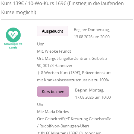
Kurs 139€ / 10-Wo-Kurs 169€ (Einstieg in die laufenden
Kurse möglich!)
Beginn:
Donnerstag,
Ausgebucht
13.08.2026
um
20:00
Uhr
Mit:
Wiebke Fründt
Ort:
Margot-Engelke-Zentrum, Geibelstr.
90, 30173 Hannover
↑ 8-Wochen-Kurs (139€), Präventionskurs
mit Krankenkassenzuschuss bis zu 100%
Beginn:
Montag,
Kurs buchen
17.08.2026
um
10:00
Uhr
Mit:
Maria Dörries
Ort:
Geibeltreff (=T-Kreuzung Geibelstraße
/ Rudolf-von-Bennigsen-Ufer)
↑ 8x 60 Minuten (139€) Outdoor am