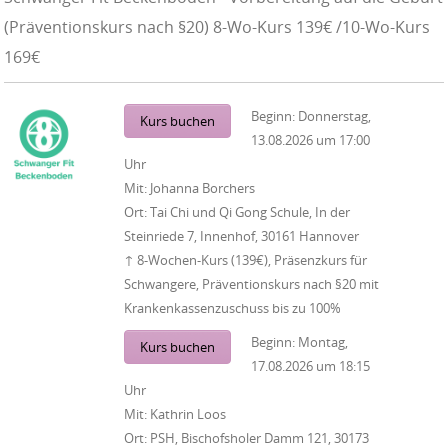
(Präventionskurs nach §20) 8-Wo-Kurs 139€ /10-Wo-Kurs
169€
Beginn:
Donnerstag,
Kurs buchen
13.08.2026
um
17:00
Uhr
Mit:
Johanna Borchers
Ort:
Tai Chi und Qi Gong Schule, In der
Steinriede 7, Innenhof, 30161 Hannover
↑ 8-Wochen-Kurs (139€), Präsenzkurs für
Schwangere, Präventionskurs nach §20 mit
Krankenkassenzuschuss bis zu 100%
Beginn:
Montag,
Kurs buchen
17.08.2026
um
18:15
Uhr
Mit:
Kathrin Loos
Ort:
PSH, Bischofsholer Damm 121, 30173