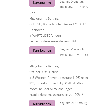
Beginn:
Dienstag,
Kurs buchen
18.08.2026
um
18:15
Uhr
Mit:
Johanna Bertling
Ort:
PSH, Bischofsholer Damm 121, 30173
Hannover
↑ WARTELISTE für den
Beckenbodengymnastikkurs 18.8.
Beginn:
Mittwoch,
Kurs buchen
19.08.2026
um
11:30
Uhr
Mit:
Johanna Bertling
Ort:
bei Dir zu Hause
↑ 8-Wochen-Präventionskurs (119€) nach
§20, mit oder ohne Baby, ONLINE über
Zoom incl. der Aufzeichnungen,
Krankenkassenzuschuss bis zu 100% *
Beginn:
Donnerstag,
Kurs buchen