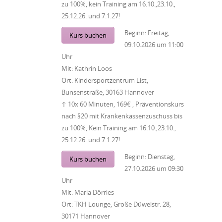
zu 100%, kein Training am 16.10.,23.10.,
25.12.26. und 7.1.27!
Beginn:
Freitag,
Kurs buchen
09.10.2026
um
11:00
Uhr
Mit:
Kathrin Loos
Ort:
Kindersportzentrum List,
Bunsenstraße, 30163 Hannover
↑ 10x 60 Minuten, 169€ , Präventionskurs
nach §20 mit Krankenkassenzuschuss bis
zu 100%, Kein Training am 16.10.,23.10.,
25.12.26. und 7.1.27!
Beginn:
Dienstag,
Kurs buchen
27.10.2026
um
09:30
Uhr
Mit:
Maria Dörries
Ort:
TKH Lounge, Große Düwelstr. 28,
30171 Hannover