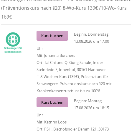
(Präventionskurs nach §20) 8-Wo-Kurs 139€ /10-Wo-Kurs
169€
Beginn:
Donnerstag,
Kurs buchen
13.08.2026
um
17:00
Uhr
Mit:
Johanna Borchers
Ort:
Tai Chi und Qi Gong Schule, In der
Steinriede 7, Innenhof, 30161 Hannover
↑ 8-Wochen-Kurs (139€), Präsenzkurs für
Schwangere, Präventionskurs nach §20 mit
Krankenkassenzuschuss bis zu 100%
Beginn:
Montag,
Kurs buchen
17.08.2026
um
18:15
Uhr
Mit:
Kathrin Loos
Ort:
PSH, Bischofsholer Damm 121, 30173