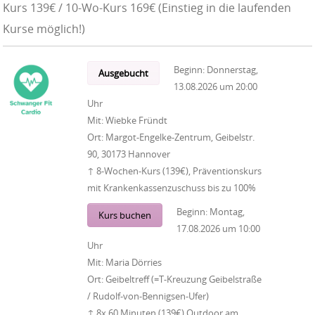
Kurs 139€ / 10-Wo-Kurs 169€ (Einstieg in die laufenden
Kurse möglich!)
Beginn:
Donnerstag,
Ausgebucht
13.08.2026
um
20:00
Uhr
Mit:
Wiebke Fründt
Ort:
Margot-Engelke-Zentrum, Geibelstr.
90, 30173 Hannover
↑ 8-Wochen-Kurs (139€), Präventionskurs
mit Krankenkassenzuschuss bis zu 100%
Beginn:
Montag,
Kurs buchen
17.08.2026
um
10:00
Uhr
Mit:
Maria Dörries
Ort:
Geibeltreff (=T-Kreuzung Geibelstraße
/ Rudolf-von-Bennigsen-Ufer)
↑ 8x 60 Minuten (139€) Outdoor am