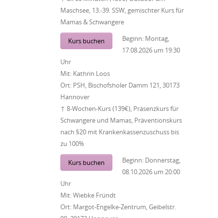
Maschsee, 13.-39. SSW, gemischter Kurs für
Mamas & Schwangere
Beginn:
Montag,
Kurs buchen
17.08.2026
um
19:30
Uhr
Mit:
Kathrin Loos
Ort:
PSH, Bischofsholer Damm 121, 30173
Hannover
↑ 8-Wochen-Kurs (139€), Präsenzkurs für
Schwangere und Mamas, Präventionskurs
nach §20 mit Krankenkassenzuschuss bis
zu 100%
Beginn:
Donnerstag,
Kurs buchen
08.10.2026
um
20:00
Uhr
Mit:
Wiebke Fründt
Ort:
Margot-Engelke-Zentrum, Geibelstr.