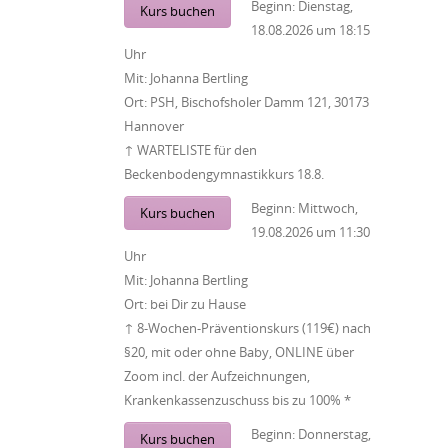
Beginn:
Dienstag,
Kurs buchen
18.08.2026
um
18:15
Uhr
Mit:
Johanna Bertling
Ort:
PSH, Bischofsholer Damm 121, 30173
Hannover
↑ WARTELISTE für den
Beckenbodengymnastikkurs 18.8.
Beginn:
Mittwoch,
Kurs buchen
19.08.2026
um
11:30
Uhr
Mit:
Johanna Bertling
Ort:
bei Dir zu Hause
↑ 8-Wochen-Präventionskurs (119€) nach
§20, mit oder ohne Baby, ONLINE über
Zoom incl. der Aufzeichnungen,
Krankenkassenzuschuss bis zu 100% *
Beginn:
Donnerstag,
Kurs buchen