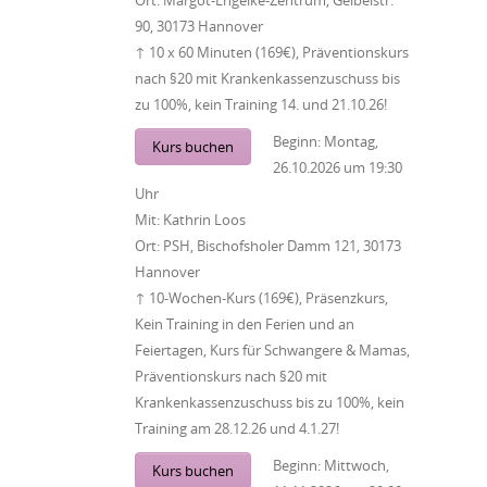
Ort:
Margot-Engelke-Zentrum, Geibelstr.
90, 30173 Hannover
↑ 10 x 60 Minuten (169€), Präventionskurs
nach §20 mit Krankenkassenzuschuss bis
zu 100%, kein Training 14. und 21.10.26!
Beginn:
Montag,
Kurs buchen
26.10.2026
um
19:30
Uhr
Mit:
Kathrin Loos
Ort:
PSH, Bischofsholer Damm 121, 30173
Hannover
↑ 10-Wochen-Kurs (169€), Präsenzkurs,
Kein Training in den Ferien und an
Feiertagen, Kurs für Schwangere & Mamas,
Präventionskurs nach §20 mit
Krankenkassenzuschuss bis zu 100%, kein
Training am 28.12.26 und 4.1.27!
Beginn:
Mittwoch,
Kurs buchen