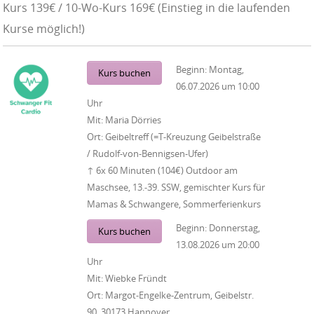
Kurs 139€ / 10-Wo-Kurs 169€ (Einstieg in die laufenden
Kurse möglich!)
Beginn:
Montag,
Kurs buchen
06.07.2026
um
10:00
Uhr
Mit:
Maria Dörries
Ort:
Geibeltreff (=T-Kreuzung Geibelstraße
/ Rudolf-von-Bennigsen-Ufer)
↑ 6x 60 Minuten (104€) Outdoor am
Maschsee, 13.-39. SSW, gemischter Kurs für
Mamas & Schwangere, Sommerferienkurs
Beginn:
Donnerstag,
Kurs buchen
13.08.2026
um
20:00
Uhr
Mit:
Wiebke Fründt
Ort:
Margot-Engelke-Zentrum, Geibelstr.
90, 30173 Hannover