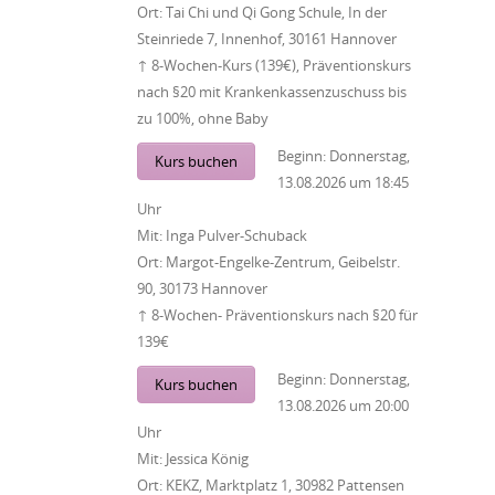
Ort:
Tai Chi und Qi Gong Schule, In der
Steinriede 7, Innenhof, 30161 Hannover
↑ 8-Wochen-Kurs (139€), Präventionskurs
nach §20 mit Krankenkassenzuschuss bis
zu 100%, ohne Baby
Beginn:
Donnerstag,
Kurs buchen
13.08.2026
um
18:45
Uhr
Mit:
Inga Pulver-Schuback
Ort:
Margot-Engelke-Zentrum, Geibelstr.
90, 30173 Hannover
↑ 8-Wochen- Präventionskurs nach §20 für
139€
Beginn:
Donnerstag,
Kurs buchen
13.08.2026
um
20:00
Uhr
Mit:
Jessica König
Ort:
KEKZ, Marktplatz 1, 30982 Pattensen