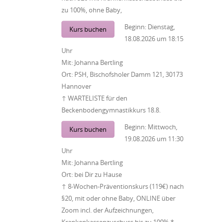
zu 100%, ohne Baby,
Beginn:
Dienstag,
Kurs buchen
18.08.2026
um
18:15
Uhr
Mit:
Johanna Bertling
Ort:
PSH, Bischofsholer Damm 121, 30173
Hannover
↑ WARTELISTE für den
Beckenbodengymnastikkurs 18.8.
Beginn:
Mittwoch,
Kurs buchen
19.08.2026
um
11:30
Uhr
Mit:
Johanna Bertling
Ort:
bei Dir zu Hause
↑ 8-Wochen-Präventionskurs (119€) nach
§20, mit oder ohne Baby, ONLINE über
Zoom incl. der Aufzeichnungen,
Krankenkassenzuschuss bis zu 100% *