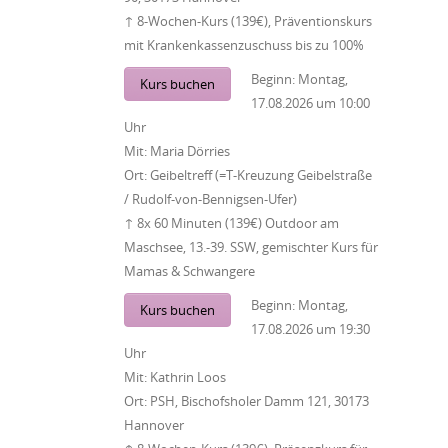
↑ 8-Wochen-Kurs (139€), Präventionskurs
mit Krankenkassenzuschuss bis zu 100%
Beginn:
Montag,
Kurs buchen
17.08.2026
um
10:00
Uhr
Mit:
Maria Dörries
Ort:
Geibeltreff (=T-Kreuzung Geibelstraße
/ Rudolf-von-Bennigsen-Ufer)
↑ 8x 60 Minuten (139€) Outdoor am
Maschsee, 13.-39. SSW, gemischter Kurs für
Mamas & Schwangere
Beginn:
Montag,
Kurs buchen
17.08.2026
um
19:30
Uhr
Mit:
Kathrin Loos
Ort:
PSH, Bischofsholer Damm 121, 30173
Hannover