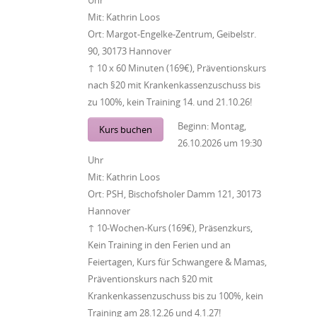
Uhr
Mit:
Kathrin Loos
Ort:
Margot-Engelke-Zentrum, Geibelstr.
90, 30173 Hannover
↑ 10 x 60 Minuten (169€), Präventionskurs
nach §20 mit Krankenkassenzuschuss bis
zu 100%, kein Training 14. und 21.10.26!
Beginn:
Montag,
Kurs buchen
26.10.2026
um
19:30
Uhr
Mit:
Kathrin Loos
Ort:
PSH, Bischofsholer Damm 121, 30173
Hannover
↑ 10-Wochen-Kurs (169€), Präsenzkurs,
Kein Training in den Ferien und an
Feiertagen, Kurs für Schwangere & Mamas,
Präventionskurs nach §20 mit
Krankenkassenzuschuss bis zu 100%, kein
Training am 28.12.26 und 4.1.27!