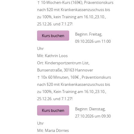
↑ 10-Wochen-Kurs (169€), Präventionskurs
nach §20 mit Krankenkassenzuschuss bis
zu 100%, kein Training am 16.10.,23.10.,
25.12.26. und 7.1.27!
Beginn:
Freitag,
Kurs buchen
09.10.2026
um
11:00
Uhr
Mit:
Kathrin Loos
Ort:
Kindersportzentrum List,
Bunsenstraße, 30163 Hannover
↑ 10x 60 Minuten, 169€ , Präventionskurs
nach §20 mit Krankenkassenzuschuss bis
zu 100%, Kein Training am 16.10.,23.10.,
25.12.26. und 7.1.27!
Beginn:
Dienstag,
Kurs buchen
27.10.2026
um
09:30
Uhr
Mit:
Maria Dörries