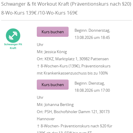
Schwanger & fit Workout Kraft (Präventionskurs nach §20)
8-Wo-Kurs 139€ /10-Wo-Kurs 169€
Beginn:
Donnerstag,
Kurs buchen
13.08.2026
um
18:45
Uhr
Mit:
Jessica König
Ort:
KEKZ, Marktplatz 1, 30982 Pattensen
↑ 8-Wochen-Kurs (139€), Präventionskurs
mit Krankenkassenzuschuss bis zu 100%
Beginn:
Dienstag,
Kurs buchen
18.08.2026
um
17:00
Uhr
Mit:
Johanna Bertling
Ort:
PSH, Bischofsholer Damm 121, 30173
Hannover
↑ 8-Wochen- Präventionskurs nach §20 für
139€ ab der 13. SSW bis zum ET