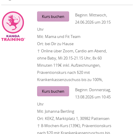
Beginn:
Mittwoch,
Kurs buchen
24.06.2026
um
20:15
Uhr
Mit:
Mama und Fit Team
Ort:
bei Dir zu Hause
↑ Online über Zoom, Cardio am Abend,
ohne Baby, Mi 20.15-21.15 Uhr, 8x 60
Minuten 119€ inkl. Aufzeichnungen,
Präventionskurs nach §20 mit
Krankenkassenzuschuss bis zu 100%,
Beginn:
Donnerstag,
Kurs buchen
13.08.2026
um
10:45
Uhr
Mit:
Johanna Bertling
Ort:
KEKZ, Marktplatz 1, 30982 Pattensen
↑ 8-Wochen-Kurs (139€), Präventionskurs
nach §20 mit Krankenkassenzuschuss bis