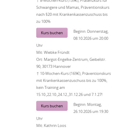
↑ 8-Wochen-Kurs (139€), Präsenzkurs für
Schwangere und Mamas, Präventionskurs
nach §20 mit Krankenkassenzuschuss bis
zu 100%
Beginn:
Donnerstag,
Kurs buchen
08.10.2026
um
20:00
Uhr
Mit:
Wiebke Fründt
Ort:
Margot-Engelke-Zentrum, Geibelstr.
90, 30173 Hannover
↑ 10-Wochen-Kurs (169€), Präventionskurs
mit Krankenkassenzuschuss bis zu 100%,
kein Training am
15.10.,22.10.,24.12.,31.12.26 und 7.1.27!
Beginn:
Montag,
Kurs buchen
26.10.2026
um
19:30
Uhr
Mit:
Kathrin Loos