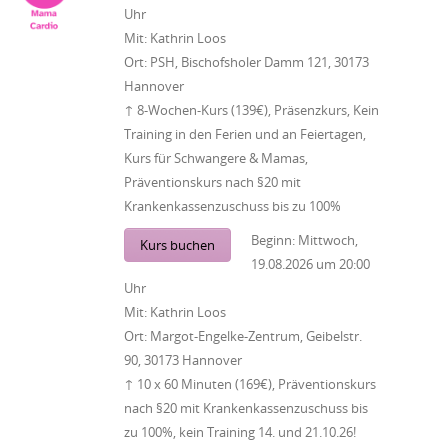
Uhr
Mit:
Kathrin Loos
Ort:
PSH, Bischofsholer Damm 121, 30173
Hannover
↑ 8-Wochen-Kurs (139€), Präsenzkurs, Kein
Training in den Ferien und an Feiertagen,
Kurs für Schwangere & Mamas,
Präventionskurs nach §20 mit
Krankenkassenzuschuss bis zu 100%
Beginn:
Mittwoch,
Kurs buchen
19.08.2026
um
20:00
Uhr
Mit:
Kathrin Loos
Ort:
Margot-Engelke-Zentrum, Geibelstr.
90, 30173 Hannover
↑ 10 x 60 Minuten (169€), Präventionskurs
nach §20 mit Krankenkassenzuschuss bis
zu 100%, kein Training 14. und 21.10.26!