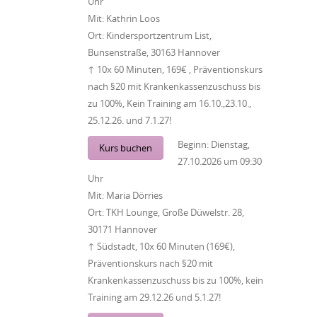
Uhr
Mit:
Kathrin Loos
Ort:
Kindersportzentrum List,
Bunsenstraße, 30163 Hannover
↑ 10x 60 Minuten, 169€ , Präventionskurs
nach §20 mit Krankenkassenzuschuss bis
zu 100%, Kein Training am 16.10.,23.10.,
25.12.26. und 7.1.27!
Beginn:
Dienstag,
Kurs buchen
27.10.2026
um
09:30
Uhr
Mit:
Maria Dörries
Ort:
TKH Lounge, Große Düwelstr. 28,
30171 Hannover
↑ Südstadt, 10x 60 Minuten (169€),
Präventionskurs nach §20 mit
Krankenkassenzuschuss bis zu 100%, kein
Training am 29.12.26 und 5.1.27!