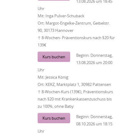
13.08.2026
um
18:45
Uhr
Mit:
Inga Pulver-Schuback
Ort:
Margot-Engelke-Zentrum, Geibelstr.
90, 30173 Hannover
↑ 8-Wochen- Präventionskurs nach §20 für
139€
Beginn:
Donnerstag,
Kurs buchen
13.08.2026
um
20:00
Uhr
Mit:
Jessica König
Ort:
KEKZ, Marktplatz 1, 30982 Pattensen
↑ 8-Wochen-Kurs (139€), Präventionskurs
nach §20 mit Krankenkassenzuschuss bis
zu 100%, ohne Baby
Beginn:
Donnerstag,
Kurs buchen
08.10.2026
um
18:15
Uhr