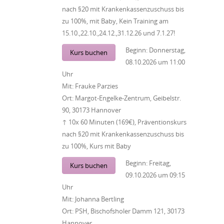
nach §20 mit Krankenkassenzuschuss bis
zu 100%, mit Baby, Kein Training am
15.10.,22.10.,24.12.,31.12.26 und 7.1.27!
Beginn:
Donnerstag,
Kurs buchen
08.10.2026
um
11:00
Uhr
Mit:
Frauke Parzies
Ort:
Margot-Engelke-Zentrum, Geibelstr.
90, 30173 Hannover
↑ 10x 60 Minuten (169€), Präventionskurs
nach §20 mit Krankenkassenzuschuss bis
zu 100%, Kurs mit Baby
Beginn:
Freitag,
Kurs buchen
09.10.2026
um
09:15
Uhr
Mit:
Johanna Bertling
Ort:
PSH, Bischofsholer Damm 121, 30173
Hannover