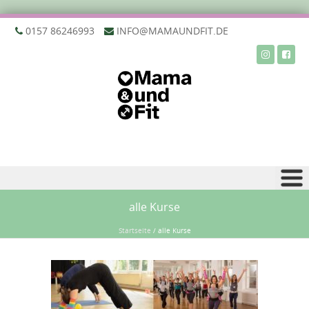
‭0157 86246993‬
INFO@MAMAUNDFIT.DE
Zu Inhalt springen
alle Kurse
Startseite
/
alle Kurse