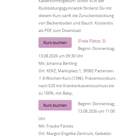
Kaiserschnittgeburt! Schon VOR der
Rückbildungsgymnastik förderst Du mit
diesem Kurs sanft die Zurückentwicklung
von Beckenboden und Bauch. Kostenlos
als PDF zum Download.
(Freie Plätze: 3)
Kurs buchen
Beginn:
Donnerstag,
13.08.2026
um
09:30 Uhr
Mit:
Johanna Bertling
Ort:
KEKZ, Marktplatz 1, 30982 Pattensen
↑ 8-Wochen-Kurs (139€), Präventionskurs
nach §20 mit Krankenkassenzuschuss bis
zu 100%, mit Baby,
Beginn:
Donnerstag,
Kurs buchen
13.08.2026
um
11:00
Uhr
Mit:
Frauke Parzies
Ort:
Margot-Engelke-Zentrum, Geibelstr.