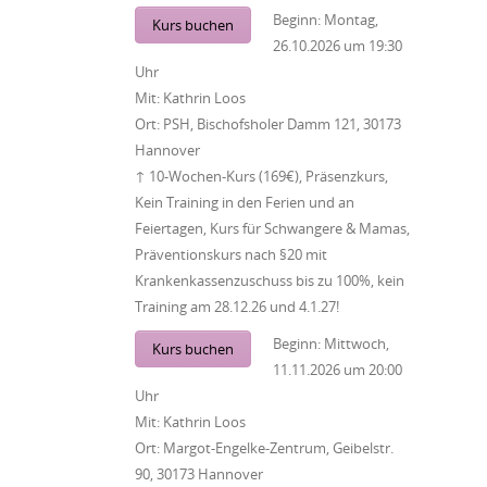
Beginn:
Montag,
Kurs buchen
26.10.2026
um
19:30
Uhr
Mit:
Kathrin Loos
Ort:
PSH, Bischofsholer Damm 121, 30173
Hannover
↑ 10-Wochen-Kurs (169€), Präsenzkurs,
Kein Training in den Ferien und an
Feiertagen, Kurs für Schwangere & Mamas,
Präventionskurs nach §20 mit
Krankenkassenzuschuss bis zu 100%, kein
Training am 28.12.26 und 4.1.27!
Beginn:
Mittwoch,
Kurs buchen
11.11.2026
um
20:00
Uhr
Mit:
Kathrin Loos
Ort:
Margot-Engelke-Zentrum, Geibelstr.
90, 30173 Hannover