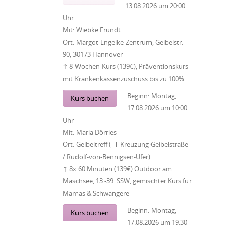
13.08.2026
um
20:00
Uhr
Mit:
Wiebke Fründt
Ort:
Margot-Engelke-Zentrum, Geibelstr.
90, 30173 Hannover
↑ 8-Wochen-Kurs (139€), Präventionskurs
mit Krankenkassenzuschuss bis zu 100%
Beginn:
Montag,
Kurs buchen
17.08.2026
um
10:00
Uhr
Mit:
Maria Dörries
Ort:
Geibeltreff (=T-Kreuzung Geibelstraße
/ Rudolf-von-Bennigsen-Ufer)
↑ 8x 60 Minuten (139€) Outdoor am
Maschsee, 13.-39. SSW, gemischter Kurs für
Mamas & Schwangere
Beginn:
Montag,
Kurs buchen
17.08.2026
um
19:30