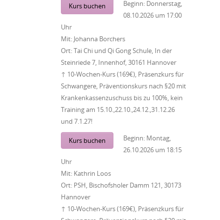
Beginn:
Donnerstag,
Kurs buchen
08.10.2026
um
17:00
Uhr
Mit:
Johanna Borchers
Ort:
Tai Chi und Qi Gong Schule, In der
Steinriede 7, Innenhof, 30161 Hannover
↑ 10-Wochen-Kurs (169€), Präsenzkurs für
Schwangere, Präventionskurs nach §20 mit
Krankenkassenzuschuss bis zu 100%, kein
Training am 15.10.,22.10.,24.12.,31.12.26
und 7.1.27!
Beginn:
Montag,
Kurs buchen
26.10.2026
um
18:15
Uhr
Mit:
Kathrin Loos
Ort:
PSH, Bischofsholer Damm 121, 30173
Hannover
↑ 10-Wochen-Kurs (169€), Präsenzkurs für