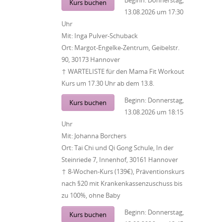
Beginn:
Donnerstag,
Kurs buchen
13.08.2026
um
17:30
Uhr
Mit:
Inga Pulver-Schuback
Ort:
Margot-Engelke-Zentrum, Geibelstr.
90, 30173 Hannover
↑ WARTELISTE für den Mama Fit Workout
Kurs um 17.30 Uhr ab dem 13.8.
Beginn:
Donnerstag,
Kurs buchen
13.08.2026
um
18:15
Uhr
Mit:
Johanna Borchers
Ort:
Tai Chi und Qi Gong Schule, In der
Steinriede 7, Innenhof, 30161 Hannover
↑ 8-Wochen-Kurs (139€), Präventionskurs
nach §20 mit Krankenkassenzuschuss bis
zu 100%, ohne Baby
Beginn:
Donnerstag,
Kurs buchen