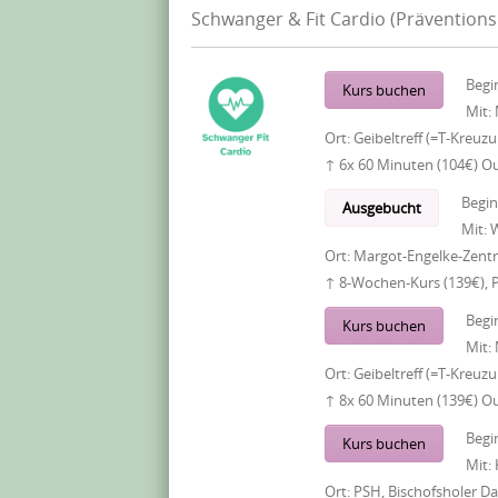
Schwanger & Fit Cardio (Präventions
Begi
Kurs buchen
Mit:
Ort:
Geibeltreff (=T-Kreuz
↑ 6x 60 Minuten (104€) O
Begi
Ausgebucht
Mit:
W
Ort:
Margot-Engelke-Zentr
↑ 8-Wochen-Kurs (139€), 
Begi
Kurs buchen
Mit:
Ort:
Geibeltreff (=T-Kreuz
↑ 8x 60 Minuten (139€) O
Begi
Kurs buchen
Mit:
Ort:
PSH, Bischofsholer 