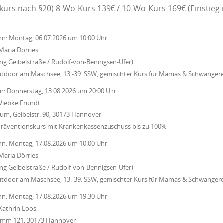
kurs nach §20) 8-Wo-Kurs 139€ / 10-Wo-Kurs 169€ (Einstieg 
nn:
Montag, 06.07.2026
um
10:00 Uhr
Maria Dörries
ung Geibelstraße / Rudolf-von-Bennigsen-Ufer)
utdoor am Maschsee, 13.-39. SSW, gemischter Kurs für Mamas & Schwanger
nn:
Donnerstag, 13.08.2026
um
20:00 Uhr
iebke Fründt
um, Geibelstr. 90, 30173 Hannover
Präventionskurs mit Krankenkassenzuschuss bis zu 100%
nn:
Montag, 17.08.2026
um
10:00 Uhr
Maria Dörries
ung Geibelstraße / Rudolf-von-Bennigsen-Ufer)
utdoor am Maschsee, 13.-39. SSW, gemischter Kurs für Mamas & Schwanger
nn:
Montag, 17.08.2026
um
19:30 Uhr
Kathrin Loos
Damm 121, 30173 Hannover