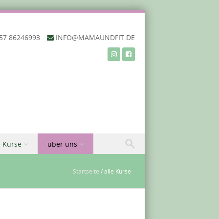
57 86246993‬
INFO@MAMAUNDFIT.DE
-Kurse
über uns
Startseite
/
alle Kurse