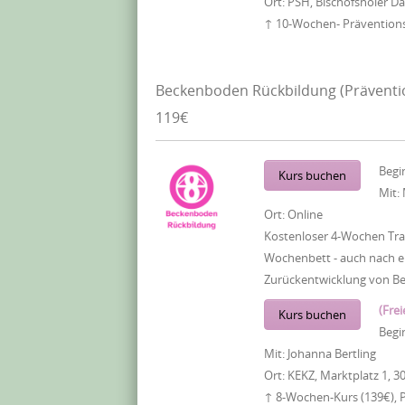
Ort:
PSH, Bischofsholer 
↑ 10-Wochen- Präventionsk
Beckenboden Rückbildung (Präventi
119€
Begi
Kurs buchen
Mit:
Ort:
Online
Kostenloser 4-Wochen Tra
Wochenbett - auch nach ei
Zurückentwicklung von B
(Frei
Kurs buchen
Begi
Mit:
Johanna Bertling
Ort:
KEKZ, Marktplatz 1, 3
↑ 8-Wochen-Kurs (139€), 