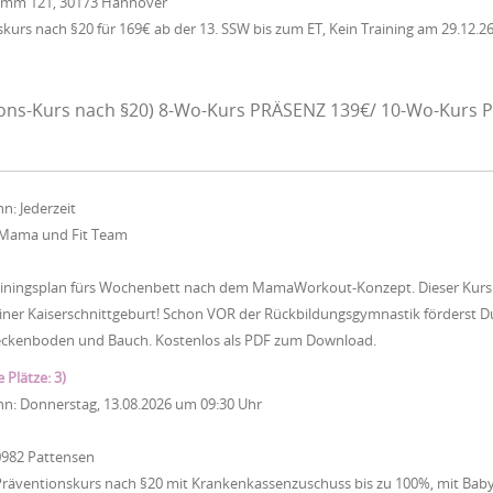
Damm 121, 30173 Hannover
urs nach §20 für 169€ ab der 13. SSW bis zum ET, Kein Training am 29.12.26
ons-Kurs nach §20) 8-Wo-Kurs PRÄSENZ 139€/ 10-Wo-Kurs P
nn:
Jederzeit
Mama und Fit Team
iningsplan fürs Wochenbett nach dem MamaWorkout-Konzept. Dieser Kurs ist
ner Kaiserschnittgeburt! Schon VOR der Rückbildungsgymnastik förderst Du
eckenboden und Bauch. Kostenlos als PDF zum Download.
e Plätze: 3)
nn:
Donnerstag, 13.08.2026
um
09:30 Uhr
0982 Pattensen
Präventionskurs nach §20 mit Krankenkassenzuschuss bis zu 100%, mit Baby