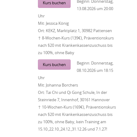
Beginn:
Donnerstag,
Kurs buchen
13.08.2026
um
20:00
Uhr
Mit:
Jessica König
Ort:
KEKZ, Marktplatz 1, 30982 Pattensen
↑ 8-Wochen-Kurs (139€), Präventionskurs
nach §20 mit Krankenkassenzuschuss bis
zu 100%, ohne Baby
Beginn:
Donnerstag,
Kurs buchen
08.10.2026
um
18:15
Uhr
Mit:
Johanna Borchers
Ort:
Tai Chi und Qi Gong Schule, In der
Steinriede 7, Innenhof, 30161 Hannover
↑ 10-Wochen-Kurs (169€), Präventionskurs
nach §20 mit Krankenkassenzuschuss bis
zu 100%, ohne Baby, kein Training am
15.10.,22.10.,24.12.,31.12.26 und 7.1.27!