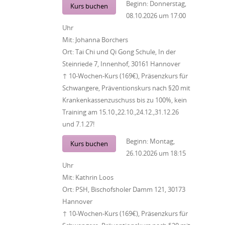
Beginn:
Donnerstag,
Kurs buchen
08.10.2026
um
17:00
Uhr
Mit:
Johanna Borchers
Ort:
Tai Chi und Qi Gong Schule, In der
Steinriede 7, Innenhof, 30161 Hannover
↑ 10-Wochen-Kurs (169€), Präsenzkurs für
Schwangere, Präventionskurs nach §20 mit
Krankenkassenzuschuss bis zu 100%, kein
Training am 15.10.,22.10.,24.12.,31.12.26
und 7.1.27!
Beginn:
Montag,
Kurs buchen
26.10.2026
um
18:15
Uhr
Mit:
Kathrin Loos
Ort:
PSH, Bischofsholer Damm 121, 30173
Hannover
↑ 10-Wochen-Kurs (169€), Präsenzkurs für