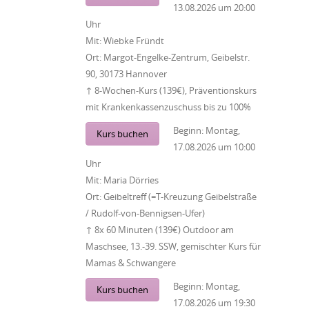
13.08.2026
um
20:00
Uhr
Mit:
Wiebke Fründt
Ort:
Margot-Engelke-Zentrum, Geibelstr.
90, 30173 Hannover
↑ 8-Wochen-Kurs (139€), Präventionskurs
mit Krankenkassenzuschuss bis zu 100%
Beginn:
Montag,
Kurs buchen
17.08.2026
um
10:00
Uhr
Mit:
Maria Dörries
Ort:
Geibeltreff (=T-Kreuzung Geibelstraße
/ Rudolf-von-Bennigsen-Ufer)
↑ 8x 60 Minuten (139€) Outdoor am
Maschsee, 13.-39. SSW, gemischter Kurs für
Mamas & Schwangere
Beginn:
Montag,
Kurs buchen
17.08.2026
um
19:30