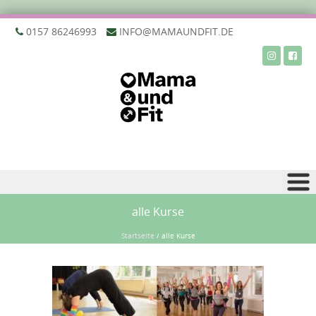
‭0157 86246993‬
INFO@MAMAUNDFIT.DE
Zu Inhalt springen
alle Kurse
Startseite
/
alle Kurse