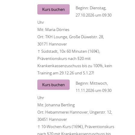
Beginn:
Dienstag,
Kurs buchen
27.10.2026
um
09:30
Uhr
Mit:
Maria Dörries
Ort:
TKH Lounge, Große Düwelstr. 28,
30171 Hannover
↑ Südstadt, 10x 60 Minuten (169€),
Präventionskurs nach §20 mit
Krankenkassenzuschuss bis zu 100%, kein
Training am 29.12.26 und 5.1.27!
Beginn:
Mittwoch,
Kurs buchen
11.11.2026
um
09:30
Uhr
Mit:
Johanna Bertling
Ort:
Hebammerei Hannover, Ungerstr. 12,
30451 Hannover
↑ 10-Wochen-Kurs (169€), Präventionskurs
nach §20 mit Krankenkassenzuschuss bis