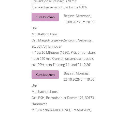
Präventionskurs nach §20 mit
Krankenkassenzuschuss bis zu 100%
Beginn:
Mittwoch,
Kurs buchen
19.08.2026
um
20:00
Uhr
Mit:
Kathrin Loos
Ort:
Margot-Engelke-Zentrum, Geibelstr.
90, 30173 Hannover
↑ 10 x 60 Minuten (169€), Präventionskurs
nach §20 mit Krankenkassenzuschuss bis
zu 100%, kein Training 14. und 21.10.26!
Beginn:
Montag,
Kurs buchen
26.10.2026
um
19:30
Uhr
Mit:
Kathrin Loos
Ort:
PSH, Bischofsholer Damm 121, 30173
Hannover
↑ 10-Wochen-Kurs (169€), Präsenzkurs,