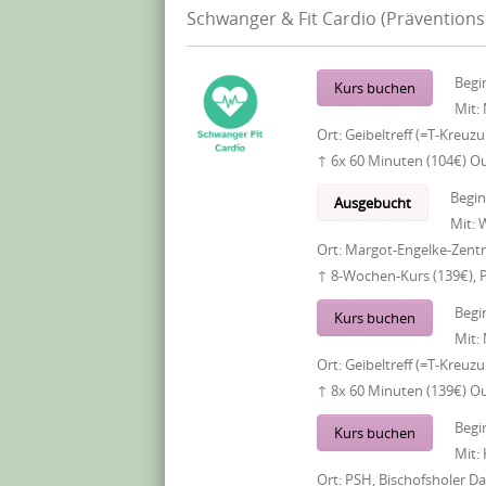
Schwanger & Fit Cardio (Präventions
Begi
Kurs buchen
Mit:
Ort:
Geibeltreff (=T-Kreuz
↑ 6x 60 Minuten (104€) O
Begi
Ausgebucht
Mit:
W
Ort:
Margot-Engelke-Zentr
↑ 8-Wochen-Kurs (139€), 
Begi
Kurs buchen
Mit:
Ort:
Geibeltreff (=T-Kreuz
↑ 8x 60 Minuten (139€) O
Begi
Kurs buchen
Mit:
Ort:
PSH, Bischofsholer 