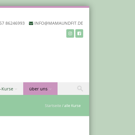
57 86246993‬
INFO@MAMAUNDFIT.DE
-Kurse
über uns
Startseite
/
alle Kurse