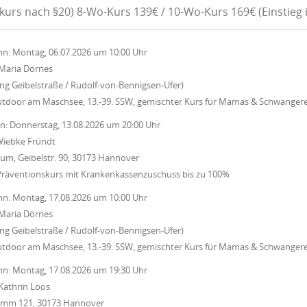
kurs nach §20) 8-Wo-Kurs 139€ / 10-Wo-Kurs 169€ (Einstieg 
nn:
Montag, 06.07.2026
um
10:00 Uhr
Maria Dörries
ung Geibelstraße / Rudolf-von-Bennigsen-Ufer)
utdoor am Maschsee, 13.-39. SSW, gemischter Kurs für Mamas & Schwanger
nn:
Donnerstag, 13.08.2026
um
20:00 Uhr
iebke Fründt
um, Geibelstr. 90, 30173 Hannover
Präventionskurs mit Krankenkassenzuschuss bis zu 100%
nn:
Montag, 17.08.2026
um
10:00 Uhr
Maria Dörries
ung Geibelstraße / Rudolf-von-Bennigsen-Ufer)
utdoor am Maschsee, 13.-39. SSW, gemischter Kurs für Mamas & Schwanger
nn:
Montag, 17.08.2026
um
19:30 Uhr
Kathrin Loos
Damm 121, 30173 Hannover