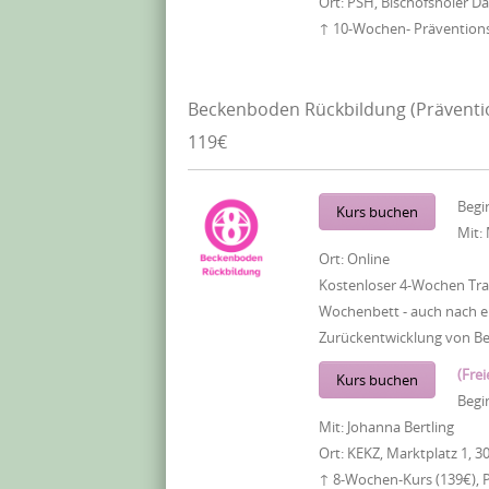
Ort:
PSH, Bischofsholer 
↑ 10-Wochen- Präventionsk
Beckenboden Rückbildung (Präventi
119€
Begi
Kurs buchen
Mit:
Ort:
Online
Kostenloser 4-Wochen Tra
Wochenbett - auch nach ei
Zurückentwicklung von B
(Frei
Kurs buchen
Begi
Mit:
Johanna Bertling
Ort:
KEKZ, Marktplatz 1, 3
↑ 8-Wochen-Kurs (139€), 