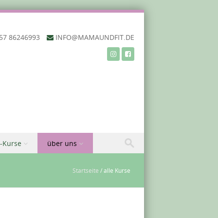
57 86246993‬
INFO@MAMAUNDFIT.DE
-Kurse
über uns
Startseite
/
alle Kurse