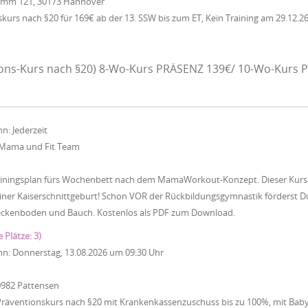
Damm 121, 30173 Hannover
urs nach §20 für 169€ ab der 13. SSW bis zum ET, Kein Training am 29.12.26
ons-Kurs nach §20) 8-Wo-Kurs PRÄSENZ 139€/ 10-Wo-Kurs P
nn:
Jederzeit
Mama und Fit Team
iningsplan fürs Wochenbett nach dem MamaWorkout-Konzept. Dieser Kurs ist
ner Kaiserschnittgeburt! Schon VOR der Rückbildungsgymnastik förderst Du
eckenboden und Bauch. Kostenlos als PDF zum Download.
e Plätze: 3)
nn:
Donnerstag, 13.08.2026
um
09:30 Uhr
0982 Pattensen
Präventionskurs nach §20 mit Krankenkassenzuschuss bis zu 100%, mit Baby