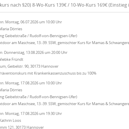
kurs nach §20) 8-Wo-Kurs 139€ / 10-Wo-Kurs 169€ (Einstieg 
nn:
Montag, 06.07.2026
um
10:00 Uhr
Maria Dörries
ung Geibelstraße / Rudolf-von-Bennigsen-Ufer)
utdoor am Maschsee, 13.-39. SSW, gemischter Kurs für Mamas & Schwanger
nn:
Donnerstag, 13.08.2026
um
20:00 Uhr
iebke Fründt
um, Geibelstr. 90, 30173 Hannover
Präventionskurs mit Krankenkassenzuschuss bis zu 100%
nn:
Montag, 17.08.2026
um
10:00 Uhr
Maria Dörries
ung Geibelstraße / Rudolf-von-Bennigsen-Ufer)
utdoor am Maschsee, 13.-39. SSW, gemischter Kurs für Mamas & Schwanger
nn:
Montag, 17.08.2026
um
19:30 Uhr
Kathrin Loos
Damm 121, 30173 Hannover