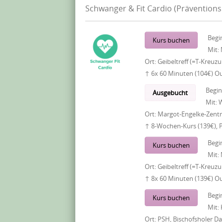
Schwanger & Fit Cardio (Präventions
Begi
Kurs buchen
Mit:
Ort:
Geibeltreff (=T-Kreuz
↑ 6x 60 Minuten (104€) O
Begi
Ausgebucht
Mit:
W
Ort:
Margot-Engelke-Zentr
↑ 8-Wochen-Kurs (139€), 
Begi
Kurs buchen
Mit:
Ort:
Geibeltreff (=T-Kreuz
↑ 8x 60 Minuten (139€) O
Begi
Kurs buchen
Mit:
Ort:
PSH, Bischofsholer 