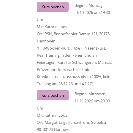
Beginn:
Montag,
Kurs buchen
26.10.2026
um
19:30
Uhr
Mit:
Kathrin Loos
Ort:
PSH, Bischofsholer Damm 121, 30173
Hannover
↑ 10-Wochen-Kurs (169€), Präsenzkurs,
Kein Training in den Ferien und an
Feiertagen, Kurs für Schwangere & Mamas,
Präventionskurs nach §20 mit
Krankenkassenzuschuss bis zu 100%, kein
Training am 28.12.26 und 4.1.27!
Beginn:
Mittwoch,
Kurs buchen
11.11.2026
um
20:00
Uhr
Mit:
Kathrin Loos
Ort:
Margot-Engelke-Zentrum, Geibelstr.
90, 30173 Hannover