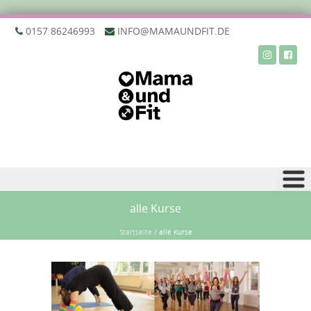
‭0157 86246993‬
INFO@MAMAUNDFIT.DE
Zu Inhalt springen
alle Kurse
Startseite
/
alle Kurse