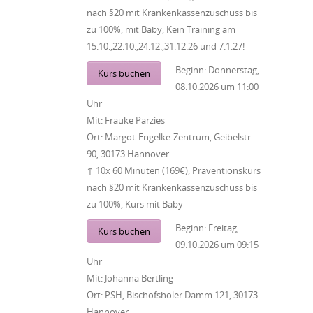
nach §20 mit Krankenkassenzuschuss bis
zu 100%, mit Baby, Kein Training am
15.10.,22.10.,24.12.,31.12.26 und 7.1.27!
Beginn:
Donnerstag,
Kurs buchen
08.10.2026
um
11:00
Uhr
Mit:
Frauke Parzies
Ort:
Margot-Engelke-Zentrum, Geibelstr.
90, 30173 Hannover
↑ 10x 60 Minuten (169€), Präventionskurs
nach §20 mit Krankenkassenzuschuss bis
zu 100%, Kurs mit Baby
Beginn:
Freitag,
Kurs buchen
09.10.2026
um
09:15
Uhr
Mit:
Johanna Bertling
Ort:
PSH, Bischofsholer Damm 121, 30173
Hannover