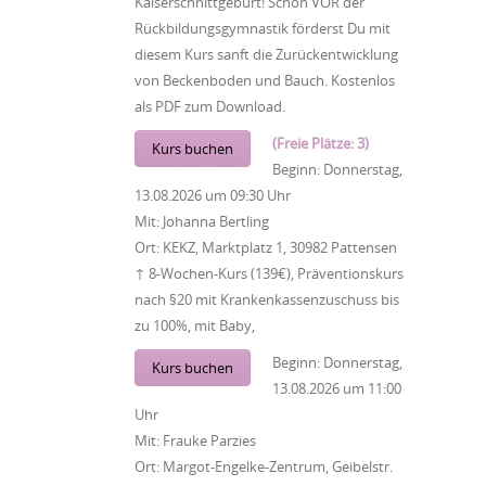
Kaiserschnittgeburt! Schon VOR der
Rückbildungsgymnastik förderst Du mit
diesem Kurs sanft die Zurückentwicklung
von Beckenboden und Bauch. Kostenlos
als PDF zum Download.
(Freie Plätze: 3)
Kurs buchen
Beginn:
Donnerstag,
13.08.2026
um
09:30 Uhr
Mit:
Johanna Bertling
Ort:
KEKZ, Marktplatz 1, 30982 Pattensen
↑ 8-Wochen-Kurs (139€), Präventionskurs
nach §20 mit Krankenkassenzuschuss bis
zu 100%, mit Baby,
Beginn:
Donnerstag,
Kurs buchen
13.08.2026
um
11:00
Uhr
Mit:
Frauke Parzies
Ort:
Margot-Engelke-Zentrum, Geibelstr.