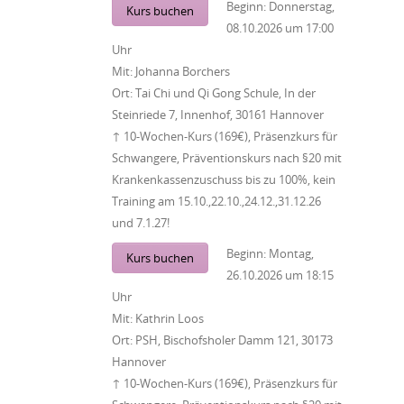
Beginn:
Donnerstag,
Kurs buchen
08.10.2026
um
17:00
Uhr
Mit:
Johanna Borchers
Ort:
Tai Chi und Qi Gong Schule, In der
Steinriede 7, Innenhof, 30161 Hannover
↑ 10-Wochen-Kurs (169€), Präsenzkurs für
Schwangere, Präventionskurs nach §20 mit
Krankenkassenzuschuss bis zu 100%, kein
Training am 15.10.,22.10.,24.12.,31.12.26
und 7.1.27!
Beginn:
Montag,
Kurs buchen
26.10.2026
um
18:15
Uhr
Mit:
Kathrin Loos
Ort:
PSH, Bischofsholer Damm 121, 30173
Hannover
↑ 10-Wochen-Kurs (169€), Präsenzkurs für