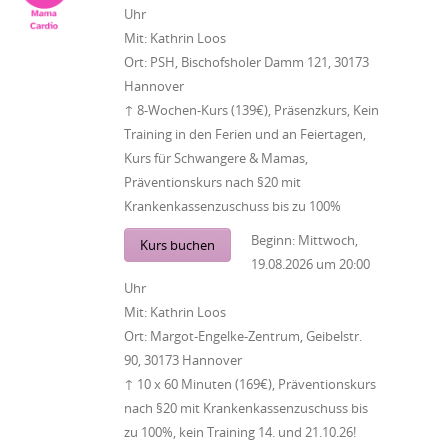
Uhr
Mit:
Kathrin Loos
Ort:
PSH, Bischofsholer Damm 121, 30173
Hannover
↑ 8-Wochen-Kurs (139€), Präsenzkurs, Kein
Training in den Ferien und an Feiertagen,
Kurs für Schwangere & Mamas,
Präventionskurs nach §20 mit
Krankenkassenzuschuss bis zu 100%
Beginn:
Mittwoch,
Kurs buchen
19.08.2026
um
20:00
Uhr
Mit:
Kathrin Loos
Ort:
Margot-Engelke-Zentrum, Geibelstr.
90, 30173 Hannover
↑ 10 x 60 Minuten (169€), Präventionskurs
nach §20 mit Krankenkassenzuschuss bis
zu 100%, kein Training 14. und 21.10.26!