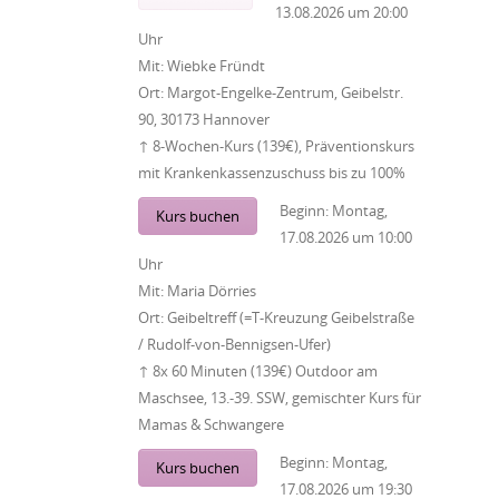
13.08.2026
um
20:00
Uhr
Mit:
Wiebke Fründt
Ort:
Margot-Engelke-Zentrum, Geibelstr.
90, 30173 Hannover
↑ 8-Wochen-Kurs (139€), Präventionskurs
mit Krankenkassenzuschuss bis zu 100%
Beginn:
Montag,
Kurs buchen
17.08.2026
um
10:00
Uhr
Mit:
Maria Dörries
Ort:
Geibeltreff (=T-Kreuzung Geibelstraße
/ Rudolf-von-Bennigsen-Ufer)
↑ 8x 60 Minuten (139€) Outdoor am
Maschsee, 13.-39. SSW, gemischter Kurs für
Mamas & Schwangere
Beginn:
Montag,
Kurs buchen
17.08.2026
um
19:30