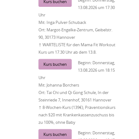
Beginn:
Donnerstag,
Kurs buchen
13.08.2026
um
17:30
Uhr
Mit:
Inga Pulver-Schuback
Ort:
Margot-Engelke-Zentrum, Geibelstr.
90, 30173 Hannover
↑ WARTELISTE für den Mama Fit Workout
Kurs um 17.30 Uhr ab dem 13.8.
Beginn:
Donnerstag,
Kurs buchen
13.08.2026
um
18:15
Uhr
Mit:
Johanna Borchers
Ort:
Tai Chi und Qi Gong Schule, In der
Steinriede 7, Innenhof, 30161 Hannover
↑ 8-Wochen-Kurs (139€), Präventionskurs
nach §20 mit Krankenkassenzuschuss bis
zu 100%, ohne Baby
Beginn:
Donnerstag,
Kurs buchen