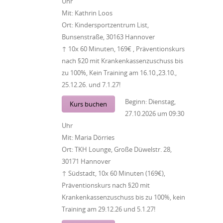
Uhr
Mit:
Kathrin Loos
Ort:
Kindersportzentrum List,
Bunsenstraße, 30163 Hannover
↑ 10x 60 Minuten, 169€ , Präventionskurs
nach §20 mit Krankenkassenzuschuss bis
zu 100%, Kein Training am 16.10.,23.10.,
25.12.26. und 7.1.27!
Beginn:
Dienstag,
Kurs buchen
27.10.2026
um
09:30
Uhr
Mit:
Maria Dörries
Ort:
TKH Lounge, Große Düwelstr. 28,
30171 Hannover
↑ Südstadt, 10x 60 Minuten (169€),
Präventionskurs nach §20 mit
Krankenkassenzuschuss bis zu 100%, kein
Training am 29.12.26 und 5.1.27!