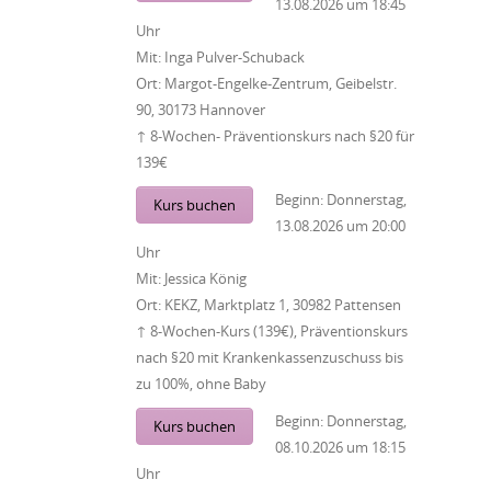
13.08.2026
um
18:45
Uhr
Mit:
Inga Pulver-Schuback
Ort:
Margot-Engelke-Zentrum, Geibelstr.
90, 30173 Hannover
↑ 8-Wochen- Präventionskurs nach §20 für
139€
Beginn:
Donnerstag,
Kurs buchen
13.08.2026
um
20:00
Uhr
Mit:
Jessica König
Ort:
KEKZ, Marktplatz 1, 30982 Pattensen
↑ 8-Wochen-Kurs (139€), Präventionskurs
nach §20 mit Krankenkassenzuschuss bis
zu 100%, ohne Baby
Beginn:
Donnerstag,
Kurs buchen
08.10.2026
um
18:15
Uhr