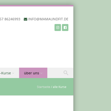
57 86246993‬
INFO@MAMAUNDFIT.DE
-Kurse
über uns
Startseite
/
alle Kurse