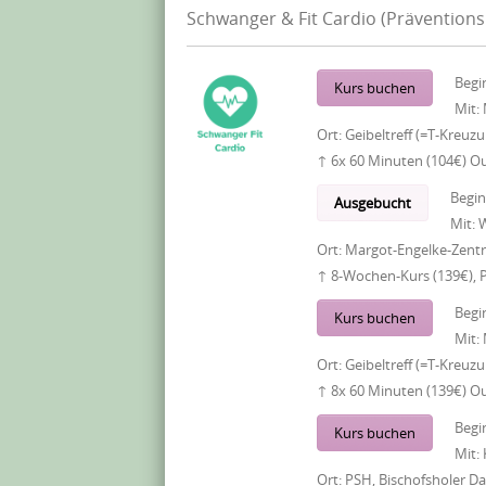
Schwanger & Fit Cardio (Präventions
Begi
Kurs buchen
Mit:
Ort:
Geibeltreff (=T-Kreuz
↑ 6x 60 Minuten (104€) O
Begi
Ausgebucht
Mit:
W
Ort:
Margot-Engelke-Zentr
↑ 8-Wochen-Kurs (139€), 
Begi
Kurs buchen
Mit:
Ort:
Geibeltreff (=T-Kreuz
↑ 8x 60 Minuten (139€) O
Begi
Kurs buchen
Mit:
Ort:
PSH, Bischofsholer 