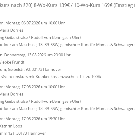
kurs nach §20) 8-Wo-Kurs 139€ / 10-Wo-Kurs 169€ (Einstieg 
nn:
Montag, 06.07.2026
um
10:00 Uhr
Maria Dörries
ung Geibelstraße / Rudolf-von-Bennigsen-Ufer)
utdoor am Maschsee, 13.-39. SSW, gemischter Kurs für Mamas & Schwanger
nn:
Donnerstag, 13.08.2026
um
20:00 Uhr
iebke Fründt
um, Geibelstr. 90, 30173 Hannover
Präventionskurs mit Krankenkassenzuschuss bis zu 100%
nn:
Montag, 17.08.2026
um
10:00 Uhr
Maria Dörries
ung Geibelstraße / Rudolf-von-Bennigsen-Ufer)
utdoor am Maschsee, 13.-39. SSW, gemischter Kurs für Mamas & Schwanger
nn:
Montag, 17.08.2026
um
19:30 Uhr
Kathrin Loos
Damm 121, 30173 Hannover