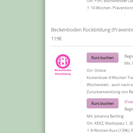
Ort:
PSH, Bischofsholer 
↑ 10-Wochen- Präventionsk
Beckenboden Rückbildung (Präventi
119€
Begi
Kurs buchen
Mit:
Ort:
Online
Kostenloser 4-Wochen Tra
Wochenbett - auch nach ei
Zurückentwicklung von B
(Frei
Kurs buchen
Begi
Mit:
Johanna Bertling
Ort:
KEKZ, Marktplatz 1, 3
↑ 8-Wochen-Kurs (139€), 