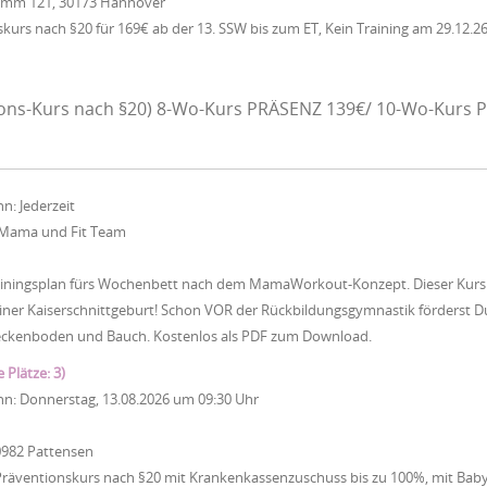
Damm 121, 30173 Hannover
urs nach §20 für 169€ ab der 13. SSW bis zum ET, Kein Training am 29.12.26
ons-Kurs nach §20) 8-Wo-Kurs PRÄSENZ 139€/ 10-Wo-Kurs P
nn:
Jederzeit
Mama und Fit Team
iningsplan fürs Wochenbett nach dem MamaWorkout-Konzept. Dieser Kurs ist
ner Kaiserschnittgeburt! Schon VOR der Rückbildungsgymnastik förderst Du
eckenboden und Bauch. Kostenlos als PDF zum Download.
e Plätze: 3)
nn:
Donnerstag, 13.08.2026
um
09:30 Uhr
0982 Pattensen
Präventionskurs nach §20 mit Krankenkassenzuschuss bis zu 100%, mit Baby