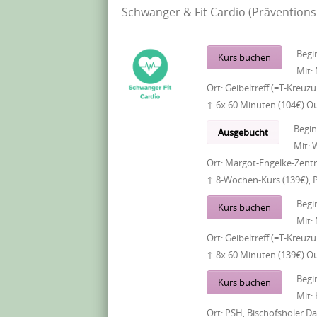
Schwanger & Fit Cardio (Präventions
Begi
Kurs buchen
Mit:
Ort:
Geibeltreff (=T-Kreuz
↑ 6x 60 Minuten (104€) O
Begi
Ausgebucht
Mit:
W
Ort:
Margot-Engelke-Zentr
↑ 8-Wochen-Kurs (139€), 
Begi
Kurs buchen
Mit:
Ort:
Geibeltreff (=T-Kreuz
↑ 8x 60 Minuten (139€) O
Begi
Kurs buchen
Mit:
Ort:
PSH, Bischofsholer 