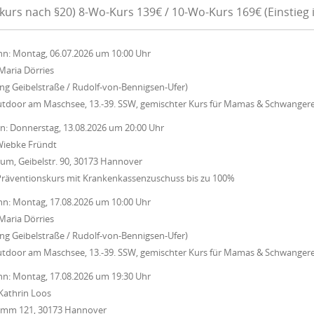
kurs nach §20) 8-Wo-Kurs 139€ / 10-Wo-Kurs 169€ (Einstieg 
nn:
Montag, 06.07.2026
um
10:00 Uhr
Maria Dörries
ung Geibelstraße / Rudolf-von-Bennigsen-Ufer)
utdoor am Maschsee, 13.-39. SSW, gemischter Kurs für Mamas & Schwanger
nn:
Donnerstag, 13.08.2026
um
20:00 Uhr
iebke Fründt
um, Geibelstr. 90, 30173 Hannover
Präventionskurs mit Krankenkassenzuschuss bis zu 100%
nn:
Montag, 17.08.2026
um
10:00 Uhr
Maria Dörries
ung Geibelstraße / Rudolf-von-Bennigsen-Ufer)
utdoor am Maschsee, 13.-39. SSW, gemischter Kurs für Mamas & Schwanger
nn:
Montag, 17.08.2026
um
19:30 Uhr
Kathrin Loos
Damm 121, 30173 Hannover