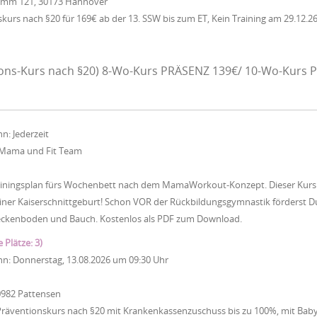
Damm 121, 30173 Hannover
urs nach §20 für 169€ ab der 13. SSW bis zum ET, Kein Training am 29.12.26
ons-Kurs nach §20) 8-Wo-Kurs PRÄSENZ 139€/ 10-Wo-Kurs P
nn:
Jederzeit
Mama und Fit Team
iningsplan fürs Wochenbett nach dem MamaWorkout-Konzept. Dieser Kurs ist
ner Kaiserschnittgeburt! Schon VOR der Rückbildungsgymnastik förderst Du
eckenboden und Bauch. Kostenlos als PDF zum Download.
e Plätze: 3)
nn:
Donnerstag, 13.08.2026
um
09:30 Uhr
0982 Pattensen
Präventionskurs nach §20 mit Krankenkassenzuschuss bis zu 100%, mit Baby