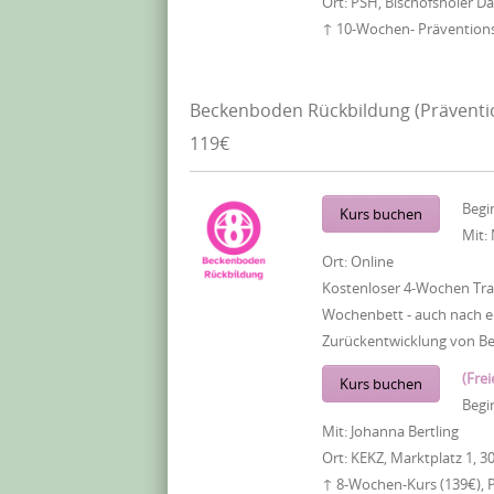
Ort:
PSH, Bischofsholer 
↑ 10-Wochen- Präventionsk
Beckenboden Rückbildung (Präventi
119€
Begi
Kurs buchen
Mit:
Ort:
Online
Kostenloser 4-Wochen Tra
Wochenbett - auch nach ei
Zurückentwicklung von B
(Frei
Kurs buchen
Begi
Mit:
Johanna Bertling
Ort:
KEKZ, Marktplatz 1, 3
↑ 8-Wochen-Kurs (139€), 