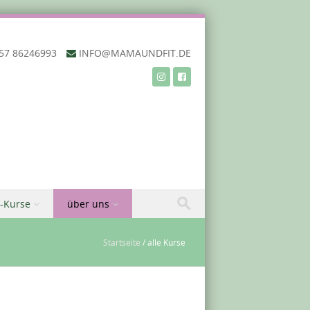
57 86246993‬
INFO@MAMAUNDFIT.DE
-Kurse
über uns
Startseite
/
alle Kurse