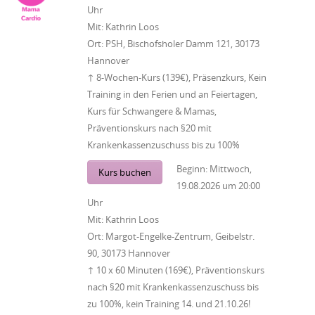
Uhr
Mit:
Kathrin Loos
Ort:
PSH, Bischofsholer Damm 121, 30173
Hannover
↑ 8-Wochen-Kurs (139€), Präsenzkurs, Kein
Training in den Ferien und an Feiertagen,
Kurs für Schwangere & Mamas,
Präventionskurs nach §20 mit
Krankenkassenzuschuss bis zu 100%
Beginn:
Mittwoch,
Kurs buchen
19.08.2026
um
20:00
Uhr
Mit:
Kathrin Loos
Ort:
Margot-Engelke-Zentrum, Geibelstr.
90, 30173 Hannover
↑ 10 x 60 Minuten (169€), Präventionskurs
nach §20 mit Krankenkassenzuschuss bis
zu 100%, kein Training 14. und 21.10.26!