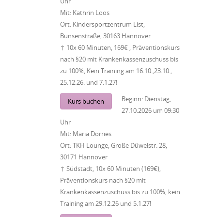
Uhr
Mit:
Kathrin Loos
Ort:
Kindersportzentrum List,
Bunsenstraße, 30163 Hannover
↑ 10x 60 Minuten, 169€ , Präventionskurs
nach §20 mit Krankenkassenzuschuss bis
zu 100%, Kein Training am 16.10.,23.10.,
25.12.26. und 7.1.27!
Beginn:
Dienstag,
Kurs buchen
27.10.2026
um
09:30
Uhr
Mit:
Maria Dörries
Ort:
TKH Lounge, Große Düwelstr. 28,
30171 Hannover
↑ Südstadt, 10x 60 Minuten (169€),
Präventionskurs nach §20 mit
Krankenkassenzuschuss bis zu 100%, kein
Training am 29.12.26 und 5.1.27!