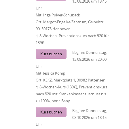
13.08.2026
um
18:45
Uhr
Mit:
Inga Pulver-Schuback
Ort:
Margot-Engelke-Zentrum, Geibelstr.
90, 30173 Hannover
↑ 8-Wochen- Präventionskurs nach §20 für
139€
Beginn:
Donnerstag,
Kurs buchen
13.08.2026
um
20:00
Uhr
Mit:
Jessica König
Ort:
KEKZ, Marktplatz 1, 30982 Pattensen
↑ 8-Wochen-Kurs (139€), Präventionskurs
nach §20 mit Krankenkassenzuschuss bis
zu 100%, ohne Baby
Beginn:
Donnerstag,
Kurs buchen
08.10.2026
um
18:15
Uhr