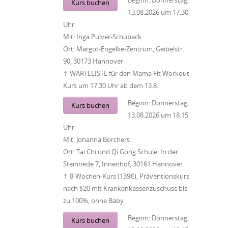
Beginn:
Donnerstag,
Kurs buchen
13.08.2026
um
17:30
Uhr
Mit:
Inga Pulver-Schuback
Ort:
Margot-Engelke-Zentrum, Geibelstr.
90, 30173 Hannover
↑ WARTELISTE für den Mama Fit Workout
Kurs um 17.30 Uhr ab dem 13.8.
Beginn:
Donnerstag,
Kurs buchen
13.08.2026
um
18:15
Uhr
Mit:
Johanna Borchers
Ort:
Tai Chi und Qi Gong Schule, In der
Steinriede 7, Innenhof, 30161 Hannover
↑ 8-Wochen-Kurs (139€), Präventionskurs
nach §20 mit Krankenkassenzuschuss bis
zu 100%, ohne Baby
Beginn:
Donnerstag,
Kurs buchen