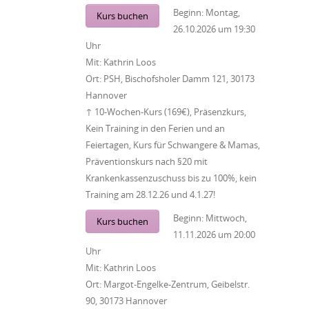
Beginn:
Montag,
Kurs buchen
26.10.2026
um
19:30
Uhr
Mit:
Kathrin Loos
Ort:
PSH, Bischofsholer Damm 121, 30173
Hannover
↑ 10-Wochen-Kurs (169€), Präsenzkurs,
Kein Training in den Ferien und an
Feiertagen, Kurs für Schwangere & Mamas,
Präventionskurs nach §20 mit
Krankenkassenzuschuss bis zu 100%, kein
Training am 28.12.26 und 4.1.27!
Beginn:
Mittwoch,
Kurs buchen
11.11.2026
um
20:00
Uhr
Mit:
Kathrin Loos
Ort:
Margot-Engelke-Zentrum, Geibelstr.
90, 30173 Hannover