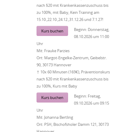
nach §20 mit Krankenkassenzuschuss bis
zu 100%, mit Baby, Kein Training am
15.10.,22.10.,24.12.,31.12.26 und 7.1.27!
Beginn:
Donnerstag,
Kurs buchen
08.10.2026
um
11:00
Uhr
Mit:
Frauke Parzies
Ort:
Margot-Engelke-Zentrum, Geibelstr.
90, 30173 Hannover
↑ 10x 60 Minuten (169€), Präventionskurs
nach §20 mit Krankenkassenzuschuss bis
zu 100%, Kurs mit Baby
Beginn:
Freitag,
Kurs buchen
09.10.2026
um
09:15
Uhr
Mit:
Johanna Bertling
Ort:
PSH, Bischofsholer Damm 121, 30173
Hannover