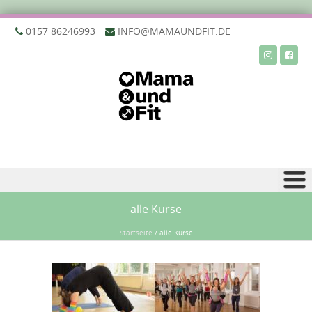
‭0157 86246993‬
INFO@MAMAUNDFIT.DE
Zu Inhalt springen
alle Kurse
Startseite
/
alle Kurse