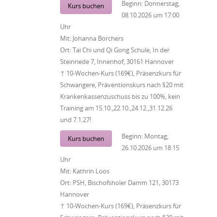
Beginn:
Donnerstag,
Kurs buchen
08.10.2026
um
17:00
Uhr
Mit:
Johanna Borchers
Ort:
Tai Chi und Qi Gong Schule, In der
Steinriede 7, Innenhof, 30161 Hannover
↑ 10-Wochen-Kurs (169€), Präsenzkurs für
Schwangere, Präventionskurs nach §20 mit
Krankenkassenzuschuss bis zu 100%, kein
Training am 15.10.,22.10.,24.12.,31.12.26
und 7.1.27!
Beginn:
Montag,
Kurs buchen
26.10.2026
um
18:15
Uhr
Mit:
Kathrin Loos
Ort:
PSH, Bischofsholer Damm 121, 30173
Hannover
↑ 10-Wochen-Kurs (169€), Präsenzkurs für