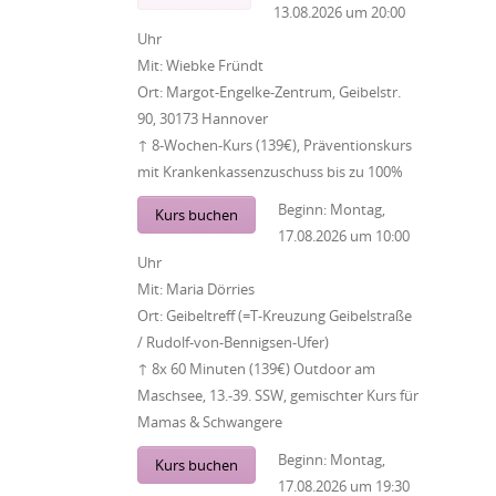
13.08.2026
um
20:00
Uhr
Mit:
Wiebke Fründt
Ort:
Margot-Engelke-Zentrum, Geibelstr.
90, 30173 Hannover
↑ 8-Wochen-Kurs (139€), Präventionskurs
mit Krankenkassenzuschuss bis zu 100%
Beginn:
Montag,
Kurs buchen
17.08.2026
um
10:00
Uhr
Mit:
Maria Dörries
Ort:
Geibeltreff (=T-Kreuzung Geibelstraße
/ Rudolf-von-Bennigsen-Ufer)
↑ 8x 60 Minuten (139€) Outdoor am
Maschsee, 13.-39. SSW, gemischter Kurs für
Mamas & Schwangere
Beginn:
Montag,
Kurs buchen
17.08.2026
um
19:30