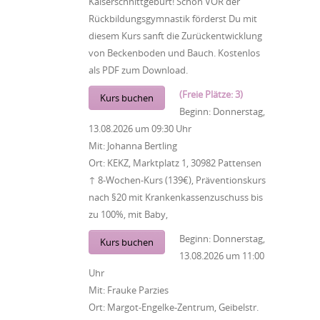
Kaiserschnittgeburt! Schon VOR der
Rückbildungsgymnastik förderst Du mit
diesem Kurs sanft die Zurückentwicklung
von Beckenboden und Bauch. Kostenlos
als PDF zum Download.
(Freie Plätze: 3)
Kurs buchen
Beginn:
Donnerstag,
13.08.2026
um
09:30 Uhr
Mit:
Johanna Bertling
Ort:
KEKZ, Marktplatz 1, 30982 Pattensen
↑ 8-Wochen-Kurs (139€), Präventionskurs
nach §20 mit Krankenkassenzuschuss bis
zu 100%, mit Baby,
Beginn:
Donnerstag,
Kurs buchen
13.08.2026
um
11:00
Uhr
Mit:
Frauke Parzies
Ort:
Margot-Engelke-Zentrum, Geibelstr.