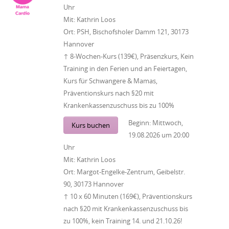
Uhr
Mit:
Kathrin Loos
Ort:
PSH, Bischofsholer Damm 121, 30173
Hannover
↑ 8-Wochen-Kurs (139€), Präsenzkurs, Kein
Training in den Ferien und an Feiertagen,
Kurs für Schwangere & Mamas,
Präventionskurs nach §20 mit
Krankenkassenzuschuss bis zu 100%
Beginn:
Mittwoch,
Kurs buchen
19.08.2026
um
20:00
Uhr
Mit:
Kathrin Loos
Ort:
Margot-Engelke-Zentrum, Geibelstr.
90, 30173 Hannover
↑ 10 x 60 Minuten (169€), Präventionskurs
nach §20 mit Krankenkassenzuschuss bis
zu 100%, kein Training 14. und 21.10.26!