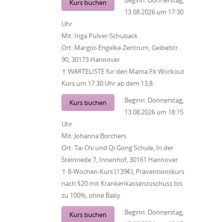
Beginn:
Donnerstag,
Kurs buchen
13.08.2026
um
17:30
Uhr
Mit:
Inga Pulver-Schuback
Ort:
Margot-Engelke-Zentrum, Geibelstr.
90, 30173 Hannover
↑ WARTELISTE für den Mama Fit Workout
Kurs um 17.30 Uhr ab dem 13.8.
Beginn:
Donnerstag,
Kurs buchen
13.08.2026
um
18:15
Uhr
Mit:
Johanna Borchers
Ort:
Tai Chi und Qi Gong Schule, In der
Steinriede 7, Innenhof, 30161 Hannover
↑ 8-Wochen-Kurs (139€), Präventionskurs
nach §20 mit Krankenkassenzuschuss bis
zu 100%, ohne Baby
Beginn:
Donnerstag,
Kurs buchen