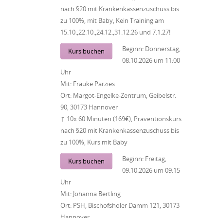
nach §20 mit Krankenkassenzuschuss bis
zu 100%, mit Baby, Kein Training am
15.10.,22.10.,24.12.,31.12.26 und 7.1.27!
Beginn:
Donnerstag,
Kurs buchen
08.10.2026
um
11:00
Uhr
Mit:
Frauke Parzies
Ort:
Margot-Engelke-Zentrum, Geibelstr.
90, 30173 Hannover
↑ 10x 60 Minuten (169€), Präventionskurs
nach §20 mit Krankenkassenzuschuss bis
zu 100%, Kurs mit Baby
Beginn:
Freitag,
Kurs buchen
09.10.2026
um
09:15
Uhr
Mit:
Johanna Bertling
Ort:
PSH, Bischofsholer Damm 121, 30173
Hannover