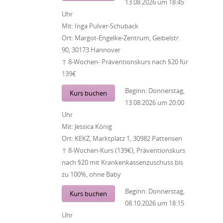
13.08.2026
um
18:45
Uhr
Mit:
Inga Pulver-Schuback
Ort:
Margot-Engelke-Zentrum, Geibelstr.
90, 30173 Hannover
↑ 8-Wochen- Präventionskurs nach §20 für
139€
Beginn:
Donnerstag,
Kurs buchen
13.08.2026
um
20:00
Uhr
Mit:
Jessica König
Ort:
KEKZ, Marktplatz 1, 30982 Pattensen
↑ 8-Wochen-Kurs (139€), Präventionskurs
nach §20 mit Krankenkassenzuschuss bis
zu 100%, ohne Baby
Beginn:
Donnerstag,
Kurs buchen
08.10.2026
um
18:15
Uhr