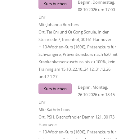
Beginn:
Donnerstag,
Kurs buchen
08.10.2026
um
17:00
Uhr
Mit:
Johanna Borchers
Ort:
Tai Chi und Qi Gong Schule, In der
Steinriede 7, Innenhof, 30161 Hannover
↑ 10-Wochen-Kurs (169€), Präsenzkurs für
Schwangere, Präventionskurs nach §20 mit
Krankenkassenzuschuss bis zu 100%, kein
Training am 15.10.,22.10.,24.12.,31.12.26
und 7.1.27!
Beginn:
Montag,
Kurs buchen
26.10.2026
um
18:15
Uhr
Mit:
Kathrin Loos
Ort:
PSH, Bischofsholer Damm 121, 30173
Hannover
↑ 10-Wochen-Kurs (169€), Präsenzkurs für