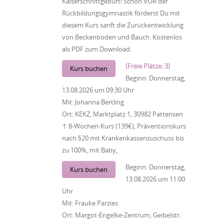
Kaiserschnittgeburt! Schon VOR der
Rückbildungsgymnastik förderst Du mit
diesem Kurs sanft die Zurückentwicklung
von Beckenboden und Bauch. Kostenlos
als PDF zum Download.
(Freie Plätze: 3)
Kurs buchen
Beginn:
Donnerstag,
13.08.2026
um
09:30 Uhr
Mit:
Johanna Bertling
Ort:
KEKZ, Marktplatz 1, 30982 Pattensen
↑ 8-Wochen-Kurs (139€), Präventionskurs
nach §20 mit Krankenkassenzuschuss bis
zu 100%, mit Baby,
Beginn:
Donnerstag,
Kurs buchen
13.08.2026
um
11:00
Uhr
Mit:
Frauke Parzies
Ort:
Margot-Engelke-Zentrum, Geibelstr.