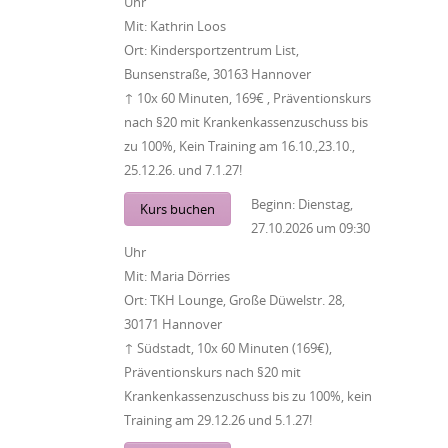
Uhr
Mit:
Kathrin Loos
Ort:
Kindersportzentrum List,
Bunsenstraße, 30163 Hannover
↑ 10x 60 Minuten, 169€ , Präventionskurs
nach §20 mit Krankenkassenzuschuss bis
zu 100%, Kein Training am 16.10.,23.10.,
25.12.26. und 7.1.27!
Beginn:
Dienstag,
Kurs buchen
27.10.2026
um
09:30
Uhr
Mit:
Maria Dörries
Ort:
TKH Lounge, Große Düwelstr. 28,
30171 Hannover
↑ Südstadt, 10x 60 Minuten (169€),
Präventionskurs nach §20 mit
Krankenkassenzuschuss bis zu 100%, kein
Training am 29.12.26 und 5.1.27!