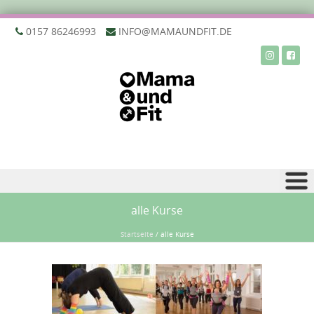
‭0157 86246993‬
INFO@MAMAUNDFIT.DE
Zu Inhalt springen
alle Kurse
Startseite
/
alle Kurse