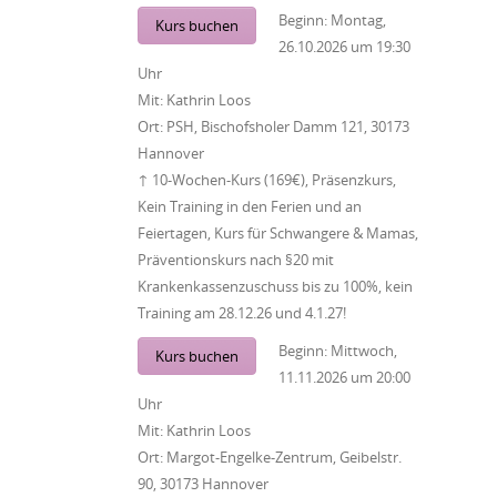
Beginn:
Montag,
Kurs buchen
26.10.2026
um
19:30
Uhr
Mit:
Kathrin Loos
Ort:
PSH, Bischofsholer Damm 121, 30173
Hannover
↑ 10-Wochen-Kurs (169€), Präsenzkurs,
Kein Training in den Ferien und an
Feiertagen, Kurs für Schwangere & Mamas,
Präventionskurs nach §20 mit
Krankenkassenzuschuss bis zu 100%, kein
Training am 28.12.26 und 4.1.27!
Beginn:
Mittwoch,
Kurs buchen
11.11.2026
um
20:00
Uhr
Mit:
Kathrin Loos
Ort:
Margot-Engelke-Zentrum, Geibelstr.
90, 30173 Hannover