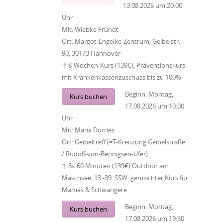
13.08.2026
um
20:00
Uhr
Mit:
Wiebke Fründt
Ort:
Margot-Engelke-Zentrum, Geibelstr.
90, 30173 Hannover
↑ 8-Wochen-Kurs (139€), Präventionskurs
mit Krankenkassenzuschuss bis zu 100%
Beginn:
Montag,
Kurs buchen
17.08.2026
um
10:00
Uhr
Mit:
Maria Dörries
Ort:
Geibeltreff (=T-Kreuzung Geibelstraße
/ Rudolf-von-Bennigsen-Ufer)
↑ 8x 60 Minuten (139€) Outdoor am
Maschsee, 13.-39. SSW, gemischter Kurs für
Mamas & Schwangere
Beginn:
Montag,
Kurs buchen
17.08.2026
um
19:30