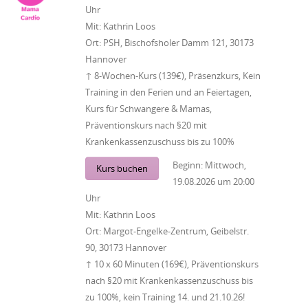
Uhr
Mit:
Kathrin Loos
Ort:
PSH, Bischofsholer Damm 121, 30173
Hannover
↑ 8-Wochen-Kurs (139€), Präsenzkurs, Kein
Training in den Ferien und an Feiertagen,
Kurs für Schwangere & Mamas,
Präventionskurs nach §20 mit
Krankenkassenzuschuss bis zu 100%
Beginn:
Mittwoch,
Kurs buchen
19.08.2026
um
20:00
Uhr
Mit:
Kathrin Loos
Ort:
Margot-Engelke-Zentrum, Geibelstr.
90, 30173 Hannover
↑ 10 x 60 Minuten (169€), Präventionskurs
nach §20 mit Krankenkassenzuschuss bis
zu 100%, kein Training 14. und 21.10.26!