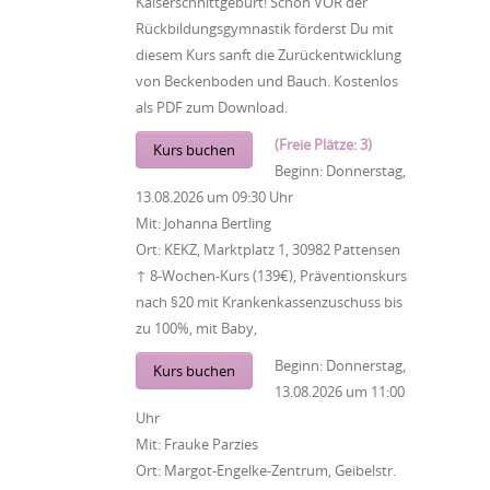
Kaiserschnittgeburt! Schon VOR der
Rückbildungsgymnastik förderst Du mit
diesem Kurs sanft die Zurückentwicklung
von Beckenboden und Bauch. Kostenlos
als PDF zum Download.
(Freie Plätze: 3)
Kurs buchen
Beginn:
Donnerstag,
13.08.2026
um
09:30 Uhr
Mit:
Johanna Bertling
Ort:
KEKZ, Marktplatz 1, 30982 Pattensen
↑ 8-Wochen-Kurs (139€), Präventionskurs
nach §20 mit Krankenkassenzuschuss bis
zu 100%, mit Baby,
Beginn:
Donnerstag,
Kurs buchen
13.08.2026
um
11:00
Uhr
Mit:
Frauke Parzies
Ort:
Margot-Engelke-Zentrum, Geibelstr.