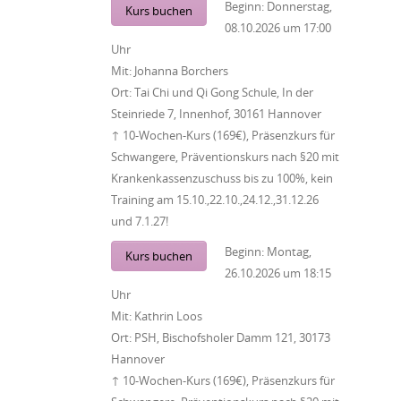
Beginn:
Donnerstag,
Kurs buchen
08.10.2026
um
17:00
Uhr
Mit:
Johanna Borchers
Ort:
Tai Chi und Qi Gong Schule, In der
Steinriede 7, Innenhof, 30161 Hannover
↑ 10-Wochen-Kurs (169€), Präsenzkurs für
Schwangere, Präventionskurs nach §20 mit
Krankenkassenzuschuss bis zu 100%, kein
Training am 15.10.,22.10.,24.12.,31.12.26
und 7.1.27!
Beginn:
Montag,
Kurs buchen
26.10.2026
um
18:15
Uhr
Mit:
Kathrin Loos
Ort:
PSH, Bischofsholer Damm 121, 30173
Hannover
↑ 10-Wochen-Kurs (169€), Präsenzkurs für