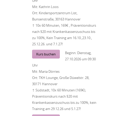
Uhr
Mit:
Kathrin Loos
Ort:
Kindersportzentrum List,
Bunsenstraße, 30163 Hannover
↑ 10x 60 Minuten, 169€ , Präventionskurs
nach §20 mit Krankenkassenzuschuss bis
zu 100%, Kein Training am 16.10.,23.10.,
25.12.26. und 7.1.27!
Beginn:
Dienstag,
Kurs buchen
27.10.2026
um
09:30
Uhr
Mit:
Maria Dörries
Ort:
TKH Lounge, Große Düwelstr. 28,
30171 Hannover
↑ Südstadt, 10x 60 Minuten (169€),
Präventionskurs nach §20 mit
Krankenkassenzuschuss bis zu 100%, kein
Training am 29.12.26 und 5.1.27!