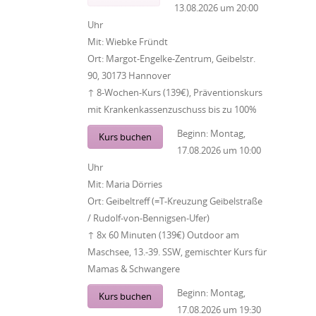
13.08.2026
um
20:00
Uhr
Mit:
Wiebke Fründt
Ort:
Margot-Engelke-Zentrum, Geibelstr.
90, 30173 Hannover
↑ 8-Wochen-Kurs (139€), Präventionskurs
mit Krankenkassenzuschuss bis zu 100%
Beginn:
Montag,
Kurs buchen
17.08.2026
um
10:00
Uhr
Mit:
Maria Dörries
Ort:
Geibeltreff (=T-Kreuzung Geibelstraße
/ Rudolf-von-Bennigsen-Ufer)
↑ 8x 60 Minuten (139€) Outdoor am
Maschsee, 13.-39. SSW, gemischter Kurs für
Mamas & Schwangere
Beginn:
Montag,
Kurs buchen
17.08.2026
um
19:30