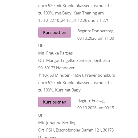
nach §20 mit Krankenkassenzuschuss bis
zu 100%, mit Baby, Kein Training am
15.10.,22.10.,24.12.,31.12.26 und 7.1.27!
Beginn:
Donnerstag,
Kurs buchen
08.10.2026
um
11:00
Uhr
Mit:
Frauke Parzies
Ort:
Margot-Engelke-Zentrum, Geibelstr.
90, 30173 Hannover
↑ 10x 60 Minuten (169€), Präventionskurs
nach §20 mit Krankenkassenzuschuss bis
zu 100%, Kurs mit Baby
Beginn:
Freitag,
Kurs buchen
09.10.2026
um
09:15
Uhr
Mit:
Johanna Bertling
Ort:
PSH, Bischofsholer Damm 121, 30173
Hannover