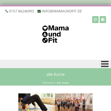
‭0157 86246993‬
INFO@MAMAUNDFIT.DE
Zu Inhalt springen
alle Kurse
Startseite
/
alle Kurse