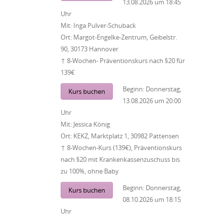
13.08.2026
um
18:45
Uhr
Mit:
Inga Pulver-Schuback
Ort:
Margot-Engelke-Zentrum, Geibelstr.
90, 30173 Hannover
↑ 8-Wochen- Präventionskurs nach §20 für
139€
Beginn:
Donnerstag,
Kurs buchen
13.08.2026
um
20:00
Uhr
Mit:
Jessica König
Ort:
KEKZ, Marktplatz 1, 30982 Pattensen
↑ 8-Wochen-Kurs (139€), Präventionskurs
nach §20 mit Krankenkassenzuschuss bis
zu 100%, ohne Baby
Beginn:
Donnerstag,
Kurs buchen
08.10.2026
um
18:15
Uhr