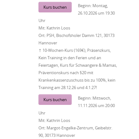
Beginn:
Montag,
Kurs buchen
26.10.2026
um
19:30
Uhr
Mit:
Kathrin Loos
Ort:
PSH, Bischofsholer Damm 121, 30173
Hannover
↑ 10-Wochen-Kurs (169€), Präsenzkurs,
Kein Training in den Ferien und an
Feiertagen, Kurs für Schwangere & Mamas,
Präventionskurs nach §20 mit
Krankenkassenzuschuss bis zu 100%, kein
Training am 28.12.26 und 4.1.27!
Beginn:
Mittwoch,
Kurs buchen
11.11.2026
um
20:00
Uhr
Mit:
Kathrin Loos
Ort:
Margot-Engelke-Zentrum, Geibelstr.
90, 30173 Hannover