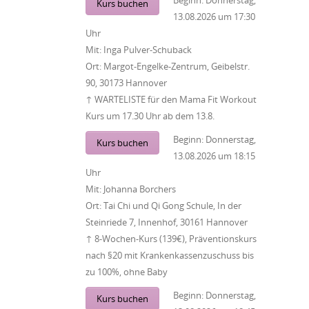
Beginn:
Donnerstag,
Kurs buchen
13.08.2026
um
17:30
Uhr
Mit:
Inga Pulver-Schuback
Ort:
Margot-Engelke-Zentrum, Geibelstr.
90, 30173 Hannover
↑ WARTELISTE für den Mama Fit Workout
Kurs um 17.30 Uhr ab dem 13.8.
Beginn:
Donnerstag,
Kurs buchen
13.08.2026
um
18:15
Uhr
Mit:
Johanna Borchers
Ort:
Tai Chi und Qi Gong Schule, In der
Steinriede 7, Innenhof, 30161 Hannover
↑ 8-Wochen-Kurs (139€), Präventionskurs
nach §20 mit Krankenkassenzuschuss bis
zu 100%, ohne Baby
Beginn:
Donnerstag,
Kurs buchen