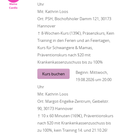
Uhr
Mit:
Kathrin Loos
Ort:
PSH, Bischofsholer Damm 121, 30173
Hannover
↑ 8-Wochen-Kurs (139€), Präsenzkurs, Kein
Training in den Ferien und an Feiertagen,
Kurs für Schwangere & Mamas,
Präventionskurs nach §20 mit
Krankenkassenzuschuss bis zu 100%
Beginn:
Mittwoch,
Kurs buchen
19.08.2026
um
20:00
Uhr
Mit:
Kathrin Loos
Ort:
Margot-Engelke-Zentrum, Geibelstr.
90, 30173 Hannover
↑ 10 x 60 Minuten (169€), Präventionskurs
nach §20 mit Krankenkassenzuschuss bis
zu 100%, kein Training 14. und 21.10.26!