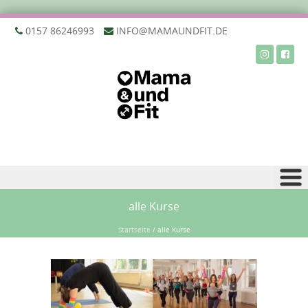
‭0157 86246993‬
INFO@MAMAUNDFIT.DE
Zu Inhalt springen
alle Kurse
Startseite
/
alle Kurse