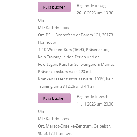
Beginn:
Montag,
Kurs buchen
26.10.2026
um
19:30
Uhr
Mit:
Kathrin Loos
Ort:
PSH, Bischofsholer Damm 121, 30173
Hannover
↑ 10-Wochen-Kurs (169€), Präsenzkurs,
Kein Training in den Ferien und an
Feiertagen, Kurs für Schwangere & Mamas,
Präventionskurs nach §20 mit
Krankenkassenzuschuss bis zu 100%, kein
Training am 28.12.26 und 4.1.27!
Beginn:
Mittwoch,
Kurs buchen
11.11.2026
um
20:00
Uhr
Mit:
Kathrin Loos
Ort:
Margot-Engelke-Zentrum, Geibelstr.
90, 30173 Hannover