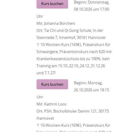
Beginn:
Donnerstag,
Kurs buchen
08.10.2026
um
17:00
Uhr
Mit:
Johanna Borchers
Ort:
Tai Chi und Qi Gong Schule, In der
Steinriede 7, Innenhof, 30161 Hannover
↑ 10-Wochen-Kurs (169€), Präsenzkurs für
Schwangere, Präventionskurs nach §20 mit
Krankenkassenzuschuss bis zu 100%, kein
Training am 15.10.,22.10.,24.12.,31.12.26
und 7.1.27!
Beginn:
Montag,
Kurs buchen
26.10.2026
um
18:15
Uhr
Mit:
Kathrin Loos
Ort:
PSH, Bischofsholer Damm 121, 30173
Hannover
↑ 10-Wochen-Kurs (169€), Präsenzkurs für