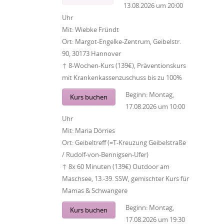
13.08.2026
um
20:00
Uhr
Mit:
Wiebke Fründt
Ort:
Margot-Engelke-Zentrum, Geibelstr.
90, 30173 Hannover
↑ 8-Wochen-Kurs (139€), Präventionskurs
mit Krankenkassenzuschuss bis zu 100%
Beginn:
Montag,
Kurs buchen
17.08.2026
um
10:00
Uhr
Mit:
Maria Dörries
Ort:
Geibeltreff (=T-Kreuzung Geibelstraße
/ Rudolf-von-Bennigsen-Ufer)
↑ 8x 60 Minuten (139€) Outdoor am
Maschsee, 13.-39. SSW, gemischter Kurs für
Mamas & Schwangere
Beginn:
Montag,
Kurs buchen
17.08.2026
um
19:30