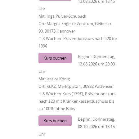
13.08.2026
um
18:45
Uhr
Mit:
Inga Pulver-Schuback
Ort:
Margot-Engelke-Zentrum, Geibelstr.
90, 30173 Hannover
↑ 8-Wochen- Präventionskurs nach §20 für
139€
Beginn:
Donnerstag,
Kurs buchen
13.08.2026
um
20:00
Uhr
Mit:
Jessica König
Ort:
KEKZ, Marktplatz 1, 30982 Pattensen
↑ 8-Wochen-Kurs (139€), Präventionskurs
nach §20 mit Krankenkassenzuschuss bis
zu 100%, ohne Baby
Beginn:
Donnerstag,
Kurs buchen
08.10.2026
um
18:15
Uhr