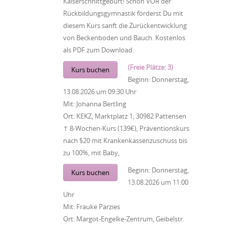
Kaiserschnittgeburt! Schon VOR der
Rückbildungsgymnastik förderst Du mit
diesem Kurs sanft die Zurückentwicklung
von Beckenboden und Bauch. Kostenlos
als PDF zum Download.
(Freie Plätze: 3)
Kurs buchen
Beginn:
Donnerstag,
13.08.2026
um
09:30 Uhr
Mit:
Johanna Bertling
Ort:
KEKZ, Marktplatz 1, 30982 Pattensen
↑ 8-Wochen-Kurs (139€), Präventionskurs
nach §20 mit Krankenkassenzuschuss bis
zu 100%, mit Baby,
Beginn:
Donnerstag,
Kurs buchen
13.08.2026
um
11:00
Uhr
Mit:
Frauke Parzies
Ort:
Margot-Engelke-Zentrum, Geibelstr.