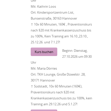
Uhr
Mit:
Kathrin Loos
Ort:
Kindersportzentrum List,
Bunsenstraße, 30163 Hannover
↑ 10x 60 Minuten, 169€ , Präventionskurs
nach §20 mit Krankenkassenzuschuss bis
zu 100%, Kein Training am 16.10.,23.10.,
25.12.26. und 7.1.27!
Beginn:
Dienstag,
Kurs buchen
27.10.2026
um
09:30
Uhr
Mit:
Maria Dörries
Ort:
TKH Lounge, Große Düwelstr. 28,
30171 Hannover
↑ Südstadt, 10x 60 Minuten (169€),
Präventionskurs nach §20 mit
Krankenkassenzuschuss bis zu 100%, kein
Training am 29.12.26 und 5.1.27!