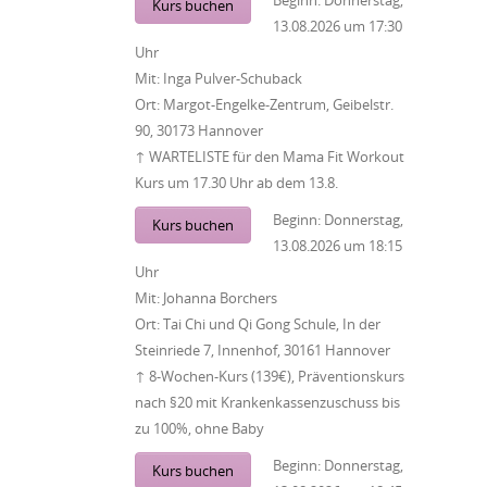
Beginn:
Donnerstag,
Kurs buchen
13.08.2026
um
17:30
Uhr
Mit:
Inga Pulver-Schuback
Ort:
Margot-Engelke-Zentrum, Geibelstr.
90, 30173 Hannover
↑ WARTELISTE für den Mama Fit Workout
Kurs um 17.30 Uhr ab dem 13.8.
Beginn:
Donnerstag,
Kurs buchen
13.08.2026
um
18:15
Uhr
Mit:
Johanna Borchers
Ort:
Tai Chi und Qi Gong Schule, In der
Steinriede 7, Innenhof, 30161 Hannover
↑ 8-Wochen-Kurs (139€), Präventionskurs
nach §20 mit Krankenkassenzuschuss bis
zu 100%, ohne Baby
Beginn:
Donnerstag,
Kurs buchen