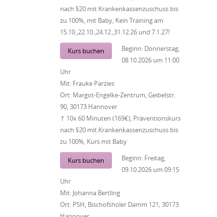
nach §20 mit Krankenkassenzuschuss bis
zu 100%, mit Baby, Kein Training am
15.10.,22.10.,24.12.,31.12.26 und 7.1.27!
Beginn:
Donnerstag,
Kurs buchen
08.10.2026
um
11:00
Uhr
Mit:
Frauke Parzies
Ort:
Margot-Engelke-Zentrum, Geibelstr.
90, 30173 Hannover
↑ 10x 60 Minuten (169€), Präventionskurs
nach §20 mit Krankenkassenzuschuss bis
zu 100%, Kurs mit Baby
Beginn:
Freitag,
Kurs buchen
09.10.2026
um
09:15
Uhr
Mit:
Johanna Bertling
Ort:
PSH, Bischofsholer Damm 121, 30173
Hannover