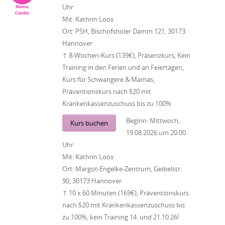
Uhr
Mit:
Kathrin Loos
Ort:
PSH, Bischofsholer Damm 121, 30173
Hannover
↑ 8-Wochen-Kurs (139€), Präsenzkurs, Kein
Training in den Ferien und an Feiertagen,
Kurs für Schwangere & Mamas,
Präventionskurs nach §20 mit
Krankenkassenzuschuss bis zu 100%
Beginn:
Mittwoch,
Kurs buchen
19.08.2026
um
20:00
Uhr
Mit:
Kathrin Loos
Ort:
Margot-Engelke-Zentrum, Geibelstr.
90, 30173 Hannover
↑ 10 x 60 Minuten (169€), Präventionskurs
nach §20 mit Krankenkassenzuschuss bis
zu 100%, kein Training 14. und 21.10.26!