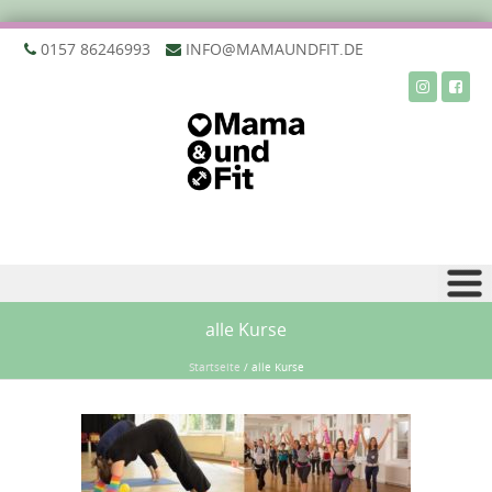
‭0157 86246993‬
INFO@MAMAUNDFIT.DE
Zu Inhalt springen
alle Kurse
Startseite
/
alle Kurse