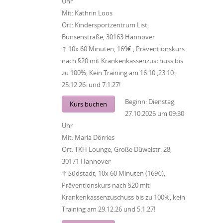
Uhr
Mit:
Kathrin Loos
Ort:
Kindersportzentrum List,
Bunsenstraße, 30163 Hannover
↑ 10x 60 Minuten, 169€ , Präventionskurs
nach §20 mit Krankenkassenzuschuss bis
zu 100%, Kein Training am 16.10.,23.10.,
25.12.26. und 7.1.27!
Beginn:
Dienstag,
Kurs buchen
27.10.2026
um
09:30
Uhr
Mit:
Maria Dörries
Ort:
TKH Lounge, Große Düwelstr. 28,
30171 Hannover
↑ Südstadt, 10x 60 Minuten (169€),
Präventionskurs nach §20 mit
Krankenkassenzuschuss bis zu 100%, kein
Training am 29.12.26 und 5.1.27!