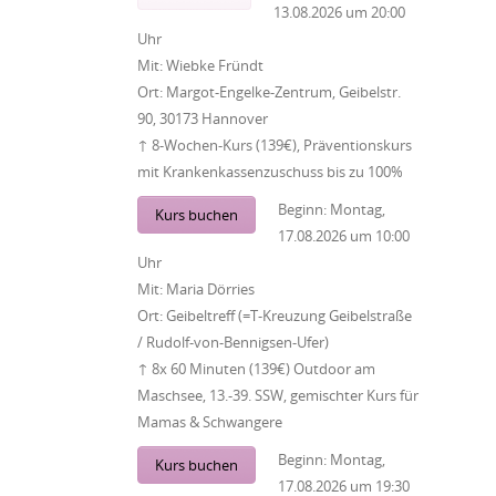
13.08.2026
um
20:00
Uhr
Mit:
Wiebke Fründt
Ort:
Margot-Engelke-Zentrum, Geibelstr.
90, 30173 Hannover
↑ 8-Wochen-Kurs (139€), Präventionskurs
mit Krankenkassenzuschuss bis zu 100%
Beginn:
Montag,
Kurs buchen
17.08.2026
um
10:00
Uhr
Mit:
Maria Dörries
Ort:
Geibeltreff (=T-Kreuzung Geibelstraße
/ Rudolf-von-Bennigsen-Ufer)
↑ 8x 60 Minuten (139€) Outdoor am
Maschsee, 13.-39. SSW, gemischter Kurs für
Mamas & Schwangere
Beginn:
Montag,
Kurs buchen
17.08.2026
um
19:30