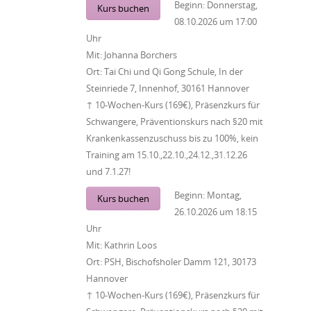
Beginn:
Donnerstag,
Kurs buchen
08.10.2026
um
17:00
Uhr
Mit:
Johanna Borchers
Ort:
Tai Chi und Qi Gong Schule, In der
Steinriede 7, Innenhof, 30161 Hannover
↑ 10-Wochen-Kurs (169€), Präsenzkurs für
Schwangere, Präventionskurs nach §20 mit
Krankenkassenzuschuss bis zu 100%, kein
Training am 15.10.,22.10.,24.12.,31.12.26
und 7.1.27!
Beginn:
Montag,
Kurs buchen
26.10.2026
um
18:15
Uhr
Mit:
Kathrin Loos
Ort:
PSH, Bischofsholer Damm 121, 30173
Hannover
↑ 10-Wochen-Kurs (169€), Präsenzkurs für