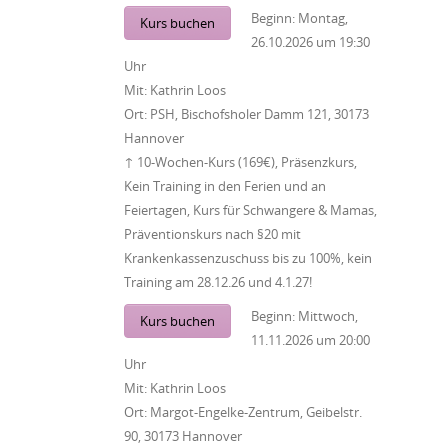
Beginn:
Montag,
Kurs buchen
26.10.2026
um
19:30
Uhr
Mit:
Kathrin Loos
Ort:
PSH, Bischofsholer Damm 121, 30173
Hannover
↑ 10-Wochen-Kurs (169€), Präsenzkurs,
Kein Training in den Ferien und an
Feiertagen, Kurs für Schwangere & Mamas,
Präventionskurs nach §20 mit
Krankenkassenzuschuss bis zu 100%, kein
Training am 28.12.26 und 4.1.27!
Beginn:
Mittwoch,
Kurs buchen
11.11.2026
um
20:00
Uhr
Mit:
Kathrin Loos
Ort:
Margot-Engelke-Zentrum, Geibelstr.
90, 30173 Hannover