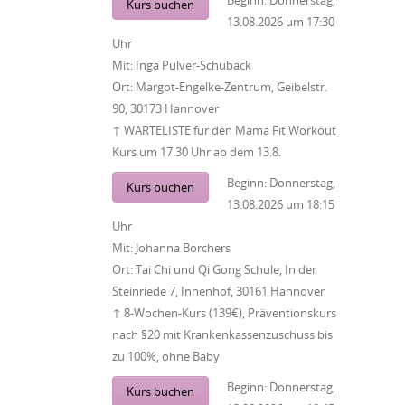
Beginn:
Donnerstag,
Kurs buchen
13.08.2026
um
17:30
Uhr
Mit:
Inga Pulver-Schuback
Ort:
Margot-Engelke-Zentrum, Geibelstr.
90, 30173 Hannover
↑ WARTELISTE für den Mama Fit Workout
Kurs um 17.30 Uhr ab dem 13.8.
Beginn:
Donnerstag,
Kurs buchen
13.08.2026
um
18:15
Uhr
Mit:
Johanna Borchers
Ort:
Tai Chi und Qi Gong Schule, In der
Steinriede 7, Innenhof, 30161 Hannover
↑ 8-Wochen-Kurs (139€), Präventionskurs
nach §20 mit Krankenkassenzuschuss bis
zu 100%, ohne Baby
Beginn:
Donnerstag,
Kurs buchen