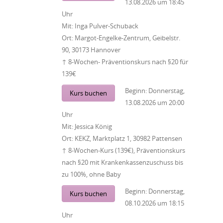
13.08.2026
um
18:45
Uhr
Mit:
Inga Pulver-Schuback
Ort:
Margot-Engelke-Zentrum, Geibelstr.
90, 30173 Hannover
↑ 8-Wochen- Präventionskurs nach §20 für
139€
Beginn:
Donnerstag,
Kurs buchen
13.08.2026
um
20:00
Uhr
Mit:
Jessica König
Ort:
KEKZ, Marktplatz 1, 30982 Pattensen
↑ 8-Wochen-Kurs (139€), Präventionskurs
nach §20 mit Krankenkassenzuschuss bis
zu 100%, ohne Baby
Beginn:
Donnerstag,
Kurs buchen
08.10.2026
um
18:15
Uhr