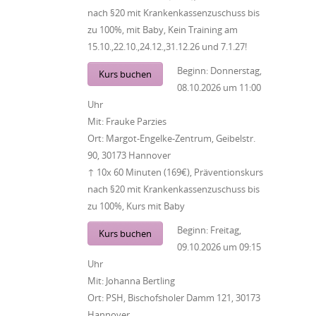
nach §20 mit Krankenkassenzuschuss bis
zu 100%, mit Baby, Kein Training am
15.10.,22.10.,24.12.,31.12.26 und 7.1.27!
Beginn:
Donnerstag,
Kurs buchen
08.10.2026
um
11:00
Uhr
Mit:
Frauke Parzies
Ort:
Margot-Engelke-Zentrum, Geibelstr.
90, 30173 Hannover
↑ 10x 60 Minuten (169€), Präventionskurs
nach §20 mit Krankenkassenzuschuss bis
zu 100%, Kurs mit Baby
Beginn:
Freitag,
Kurs buchen
09.10.2026
um
09:15
Uhr
Mit:
Johanna Bertling
Ort:
PSH, Bischofsholer Damm 121, 30173
Hannover