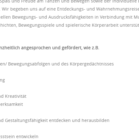
em Spaß und Freude am Tanzen und Bewegen sowie der individuell
 Wir begeben uns auf eine Entdeckungs- und Wahrnehmungsreise
uellen Bewegungs- und Ausdrucksfähigkeiten in Verbindung mit Mu
hichten, Bewegungsspiele und spielerische Körperarbeit unterstüt
nzheitlich angesprochen und gefördert, wie z.B.
en/ Bewegungsabfolgen und des Körpergedächtnisses
ung
d Kreativität
merksamkeit
und Gestaltungsfähigkeit entdecken und herausbilden
sstsein entwickeln