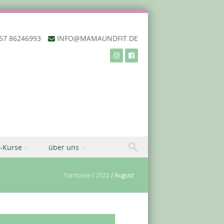
57 86246993‬
INFO@MAMAUNDFIT.DE
-Kurse
über uns
Startseite
/
2022
/
August