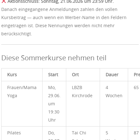
Aktionsschluss: Sonntag, 21.06.2026 um 23:59 Uhr.
Danach eingegangene Anmeldungen zahlen den vollen
Kursbeitrag — auch wenn ein Werber-Name in den Feldern
eingetragen ist. Diese Nennungen werden nicht mehr
berücksichtigt.
Diese Sommerkurse nehmen teil
Kurs
Start
Ort
Dauer
Pre
Frauen/Mama
Mo,
LBZB
4
65
Yoga
29.06.
Kirchrode
Wochen
um
19:30
Uhr
Pilates
Do,
Tai Chi
5
87