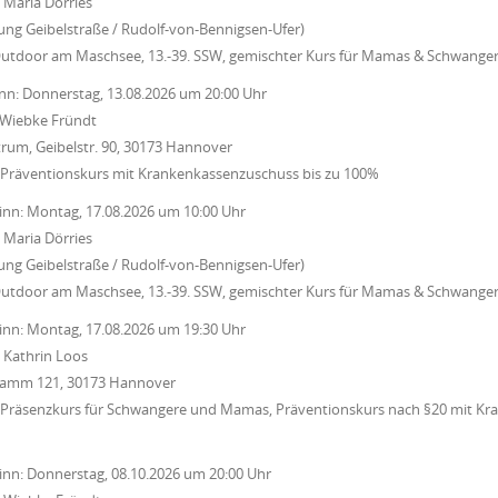
:
Maria Dörries
zung Geibelstraße / Rudolf-von-Bennigsen-Ufer)
Outdoor am Maschsee, 13.-39. SSW, gemischter Kurs für Mamas & Schwange
nn:
Donnerstag, 13.08.2026
um
20:00 Uhr
Wiebke Fründt
rum, Geibelstr. 90, 30173 Hannover
 Präventionskurs mit Krankenkassenzuschuss bis zu 100%
inn:
Montag, 17.08.2026
um
10:00 Uhr
:
Maria Dörries
zung Geibelstraße / Rudolf-von-Bennigsen-Ufer)
Outdoor am Maschsee, 13.-39. SSW, gemischter Kurs für Mamas & Schwange
inn:
Montag, 17.08.2026
um
19:30 Uhr
:
Kathrin Loos
 Damm 121, 30173 Hannover
 Präsenzkurs für Schwangere und Mamas, Präventionskurs nach §20 mit Kr
inn:
Donnerstag, 08.10.2026
um
20:00 Uhr