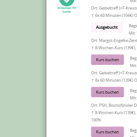
Mit
Ort:
Geibeltreff (=T-Kreu
↑ 6x 60 Minuten (104€) 
Begi
Ausgebucht
Mit:
Ort:
Margot-Engelke-Zent
↑ 8-Wochen-Kurs (139€),
Beg
Kurs buchen
Mit
Ort:
Geibeltreff (=T-Kreu
↑ 8x 60 Minuten (139€) 
Beg
Kurs buchen
Mit
Ort:
PSH, Bischofsholer
↑ 8-Wochen-Kurs (139€),
100%
Beg
Kurs buchen