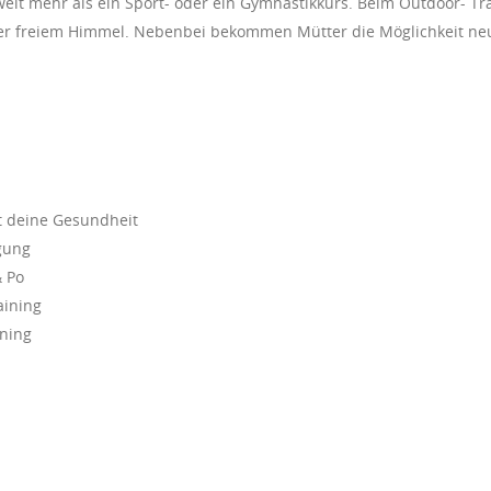
 weit mehr als ein Sport- oder ein Gymnastikkurs. Beim Outdoor- T
er freiem Himmel. Nebenbei bekommen Mütter die Möglichkeit neu
t deine Gesundheit
rgung
& Po
aining
ining