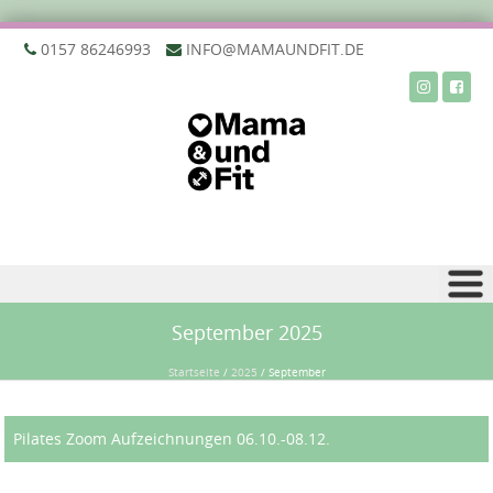
‭0157 86246993‬
INFO@MAMAUNDFIT.DE
Zu Inhalt springen
September 2025
Startseite
/
2025
/
September
Pilates Zoom Aufzeichnungen 06.10.-08.12.