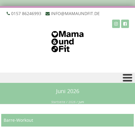
‭0157 86246993‬
INFO@MAMAUNDFIT.DE
Zu Inhalt springen
Juni 2026
Startseite
/
2026
/
Juni
Barre-Workout