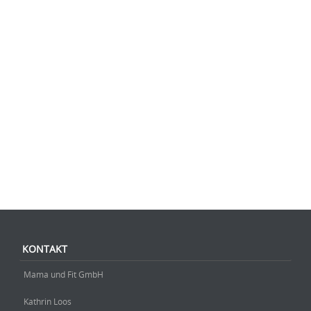
Beitrag-Navigation
KONTAKT
Mama und Fit GmbH
Kathrin Loos