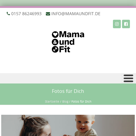
‭0157 86246993‬
INFO@MAMAUNDFIT.DE
Zu Inhalt springen
Fotos für Dich
Startseite
/
Blog
/
Fotos für Dich