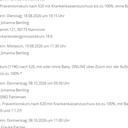
 Präventionskurs nach §20 mit Krankenkassenzuschuss bis zu 100%, ohne B
inn:
Dienstag, 18.08.2026
um
18:15 Uhr
:
Johanna Bertling
 Damm 121, 30173 Hannover
eckenbodengymnastikkurs 18.8.
inn:
Mittwoch, 19.08.2026
um
11:30 Uhr
:
Johanna Bertling
urs (119€) nach §20, mit oder ohne Baby, ONLINE über Zoom incl. der Auf
is zu 100% *
inn:
Donnerstag, 08.10.2026
um
09:30 Uhr
:
Johanna Bertling
30982 Pattensen
 Präventionskurs nach §20 mit Krankenkassenzuschuss bis zu 100%, mit Ba
26 und 7.1.27!
inn:
Donnerstag, 08.10.2026
um
11:00 Uhr
:
Frauke Parzies