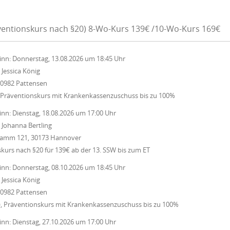
äventionskurs nach §20) 8-Wo-Kurs 139€ /10-Wo-Kurs 169€
inn:
Donnerstag, 13.08.2026
um
18:45 Uhr
:
Jessica König
30982 Pattensen
 Präventionskurs mit Krankenkassenzuschuss bis zu 100%
inn:
Dienstag, 18.08.2026
um
17:00 Uhr
:
Johanna Bertling
 Damm 121, 30173 Hannover
urs nach §20 für 139€ ab der 13. SSW bis zum ET
inn:
Donnerstag, 08.10.2026
um
18:45 Uhr
:
Jessica König
30982 Pattensen
, Präventionskurs mit Krankenkassenzuschuss bis zu 100%
inn:
Dienstag, 27.10.2026
um
17:00 Uhr