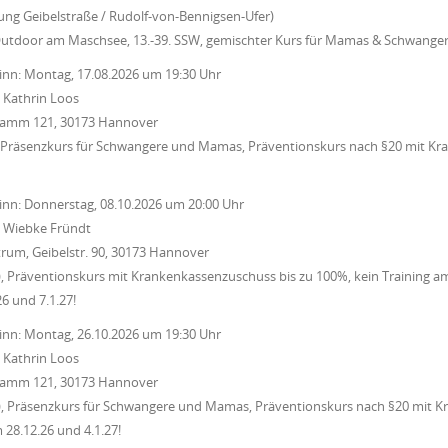
zung Geibelstraße / Rudolf-von-Bennigsen-Ufer)
Outdoor am Maschsee, 13.-39. SSW, gemischter Kurs für Mamas & Schwange
inn:
Montag, 17.08.2026
um
19:30 Uhr
:
Kathrin Loos
 Damm 121, 30173 Hannover
 Präsenzkurs für Schwangere und Mamas, Präventionskurs nach §20 mit Kr
inn:
Donnerstag, 08.10.2026
um
20:00 Uhr
:
Wiebke Fründt
rum, Geibelstr. 90, 30173 Hannover
, Präventionskurs mit Krankenkassenzuschuss bis zu 100%, kein Training a
26 und 7.1.27!
inn:
Montag, 26.10.2026
um
19:30 Uhr
:
Kathrin Loos
 Damm 121, 30173 Hannover
, Präsenzkurs für Schwangere und Mamas, Präventionskurs nach §20 mit K
 28.12.26 und 4.1.27!