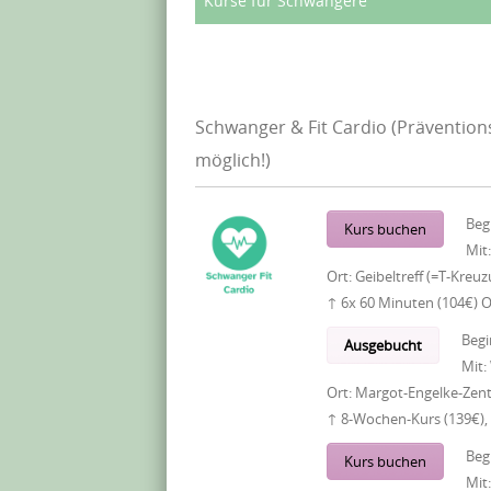
Kurse für Schwangere
Schwanger & Fit Cardio (Prävention
möglich!)
Beg
Kurs buchen
Mit
Ort:
Geibeltreff (=T-Kreu
↑ 6x 60 Minuten (104€) 
Begi
Ausgebucht
Mit:
Ort:
Margot-Engelke-Zent
↑ 8-Wochen-Kurs (139€),
Beg
Kurs buchen
Mit