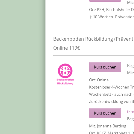
Mit
Ort:
PSH, Bischofsholer
↑ 10-Wochen- Präventions
Beckenboden Rückbildung (Prävent
Online 119€
Beg
Kurs buchen
Mit
Ort:
Online
Kostenloser 4-Wochen Tr
Wochenbett - auch nach e
Zurückentwicklung von 
(Fre
Kurs buchen
Beg
Mit:
Johanna Bertling
Ort:
KEKZ, Marktplatz 1, 