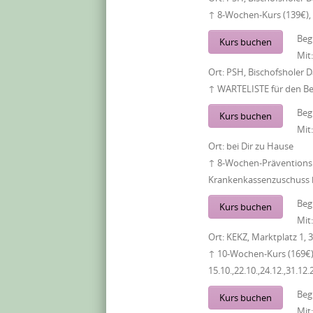
↑ 8-Wochen-Kurs (139€),
Beg
Kurs buchen
Mit
Ort:
PSH, Bischofsholer
↑ WARTELISTE für den B
Beg
Kurs buchen
Mit
Ort:
bei Dir zu Hause
↑ 8-Wochen-Präventionsk
Krankenkassenzuschuss b
Beg
Kurs buchen
Mit
Ort:
KEKZ, Marktplatz 1, 
↑ 10-Wochen-Kurs (169€),
15.10.,22.10.,24.12.,31.12.
Beg
Kurs buchen
Mit