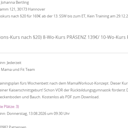
:
Johanna Bertling
 Damm 121, 30173 Hannover
kurs nach §20 für 169€ ab der 13. SSW bis zum ET, Kein Training am 29.12.2
ions-Kurs nach §20) 8-Wo-Kurs PRÄSENZ 139€/ 10-Wo-Kurs 
inn:
Jederzeit
:
Mama und Fit Team
ainingsplan fürs Wochenbett nach dem MamaWorkout-Konzept. Dieser Kurs is
iner Kaiserschnittgeburt! Schon VOR der Rückbildungsgymnastik förderst D
Beckenboden und Bauch. Kostenlos als PDF zum Download.
ie Plätze: 3)
inn:
Donnerstag, 13.08.2026
um
09:30 Uhr
30982 Pattensen