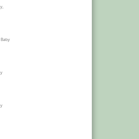
y,
t Baby
by
by