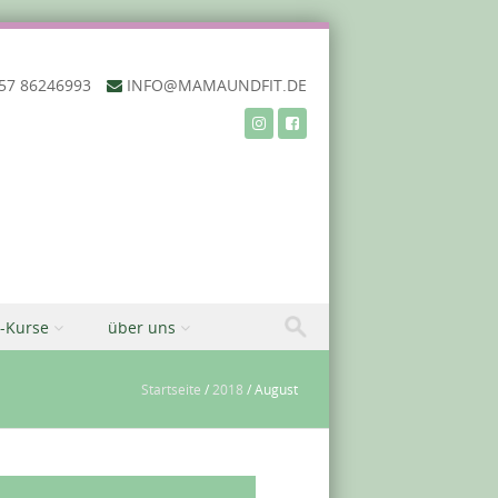
57 86246993‬
INFO@MAMAUNDFIT.DE
-Kurse
über uns
Startseite
/
2018
/
August