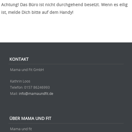
Achtung! Das Büro ist nicht durchgehend besetzt. Wenn es eilig
ist, melde Dich bitte auf dem Handy!
Beitrag-Navigation
KONTAKT
Mama und Fit GmbH
Kathrin Loos
Telefon: ‭0157 86246993‬
Mail:
info@mamaundfit.de
ÜBER MAMA UND FIT
Mama und fit