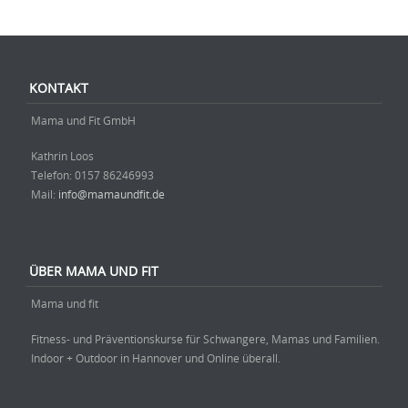
Beitrag-Navigation
KONTAKT
Mama und Fit GmbH
Kathrin Loos
Telefon: ‭0157 86246993‬
Mail:
info@mamaundfit.de
ÜBER MAMA UND FIT
Mama und fit
Fitness- und Präventionskurse für Schwangere, Mamas und Familien.
Indoor + Outdoor in Hannover und Online überall.