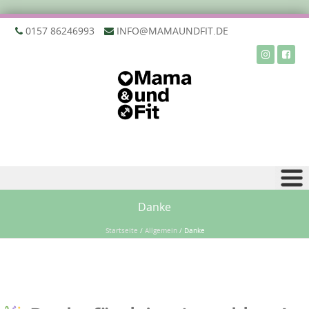
‭0157 86246993‬
INFO@MAMAUNDFIT.DE
Zu Inhalt springen
Danke
Startseite
/
Allgemein
/
Danke