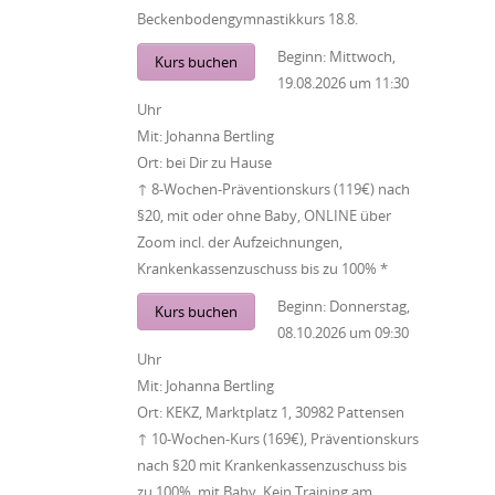
Beckenbodengymnastikkurs 18.8.
Beginn:
Mittwoch,
Kurs buchen
19.08.2026
um
11:30
Uhr
Mit:
Johanna Bertling
Ort:
bei Dir zu Hause
↑ 8-Wochen-Präventionskurs (119€) nach
§20, mit oder ohne Baby, ONLINE über
Zoom incl. der Aufzeichnungen,
Krankenkassenzuschuss bis zu 100% *
Beginn:
Donnerstag,
Kurs buchen
08.10.2026
um
09:30
Uhr
Mit:
Johanna Bertling
Ort:
KEKZ, Marktplatz 1, 30982 Pattensen
↑ 10-Wochen-Kurs (169€), Präventionskurs
nach §20 mit Krankenkassenzuschuss bis
zu 100%, mit Baby, Kein Training am