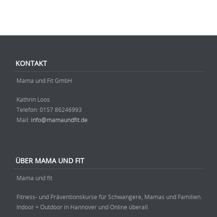
Beitrag-Navigation
KONTAKT
Mama und Fit GmbH
Kathrin Loos
Telefon: ‭0157 86246993‬
Mail:
info@mamaundfit.de
ÜBER MAMA UND FIT
Mama und fit
Fitness- und Präventionskurse für Schwangere, Mamas und Familien.
Indoor + Outdoor in Hannover und Online überall.