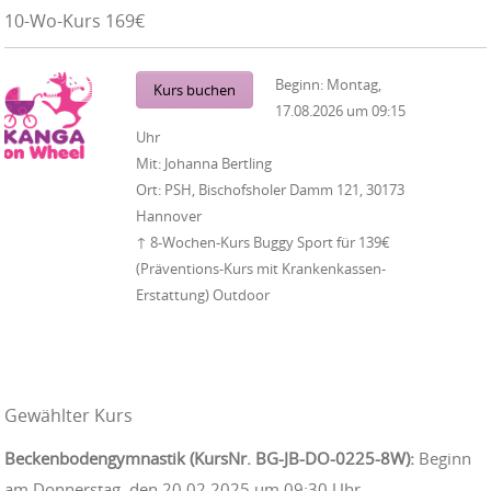
10-Wo-Kurs 169€
Beginn:
Montag,
Kurs buchen
17.08.2026
um
09:15
Uhr
Mit:
Johanna Bertling
Ort:
PSH, Bischofsholer Damm 121, 30173
Hannover
↑ 8-Wochen-Kurs Buggy Sport für 139€
(Präventions-Kurs mit Krankenkassen-
Erstattung) Outdoor
Gewählter Kurs
Beckenbodengymnastik (KursNr. BG-JB-DO-0225-8W):
Beginn
am Donnerstag, den 20.02.2025 um 09:30 Uhr