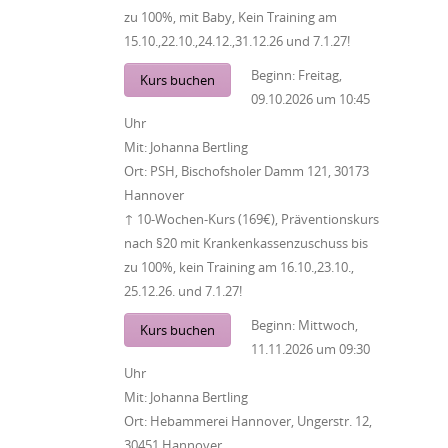
zu 100%, mit Baby, Kein Training am
15.10.,22.10.,24.12.,31.12.26 und 7.1.27!
Beginn:
Freitag,
Kurs buchen
09.10.2026
um
10:45
Uhr
Mit:
Johanna Bertling
Ort:
PSH, Bischofsholer Damm 121, 30173
Hannover
↑ 10-Wochen-Kurs (169€), Präventionskurs
nach §20 mit Krankenkassenzuschuss bis
zu 100%, kein Training am 16.10.,23.10.,
25.12.26. und 7.1.27!
Beginn:
Mittwoch,
Kurs buchen
11.11.2026
um
09:30
Uhr
Mit:
Johanna Bertling
Ort:
Hebammerei Hannover, Ungerstr. 12,
30451 Hannover