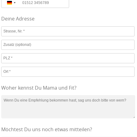
D
t
e
s
Deine Adresse
u
c
t
h
s
l
c
a
h
n
l
d
a
+
n
4
d
9
Woher kennst Du Mama und Fit?
+
4
9
Möchtest Du uns noch etwas mitteilen?