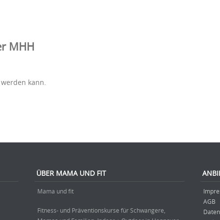
der MHH
t werden kann.
ÜBER MAMA UND FIT
ANBI
Mama und fit
Impr
AGB
Fitness- und Präventionskurse für Schwangere,
Daten