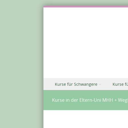
Zu Inhalt springen
Kurse für Schwangere
Kurse f
Menü
Kurse in der Eltern-Uni MHH + We