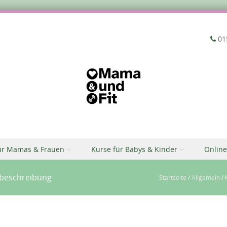
‭01
ür Mamas & Frauen
Kurse für Babys & Kinder
Online
gbeschreibung
Startseite
/
Allgemein
/