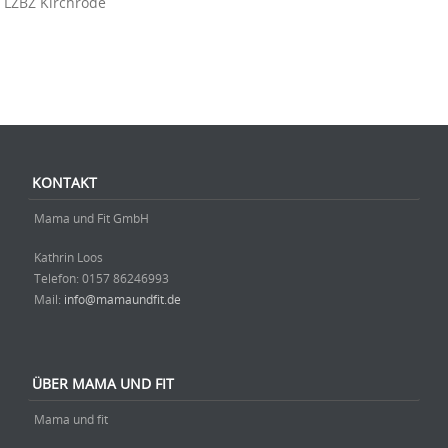
LZBZ Kirchrode
Beitrag-Navigation
KONTAKT
Mama und Fit GmbH
Kathrin Loos
Telefon: ‭0157 86246993‬
Mail:
info@mamaundfit.de
ÜBER MAMA UND FIT
Mama und fit