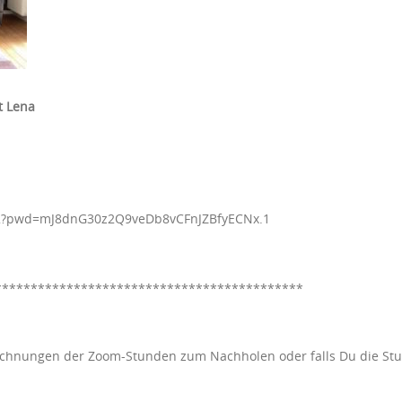
t Lena
042?pwd=mJ8dnG30z2Q9veDb8vCFnJZBfyECNx.1
*****
**************************************
fzeichnungen der Zoom-Stunden zum Nachholen oder falls Du die S