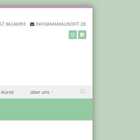
57 86246993‬
INFO@MAMAUNDFIT.DE
-Kurse
über uns
ideoaufnahmen mit Lena vom 21.10. – 9.12.2025