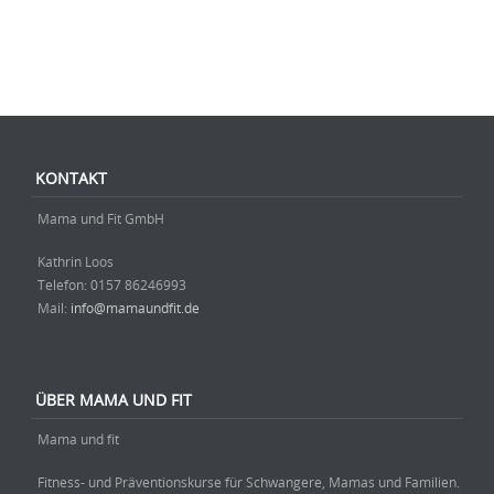
Beitrag-Navigation
KONTAKT
Mama und Fit GmbH
Kathrin Loos
Telefon: ‭0157 86246993‬
Mail:
info@mamaundfit.de
ÜBER MAMA UND FIT
Mama und fit
Fitness- und Präventionskurse für Schwangere, Mamas und Familien.