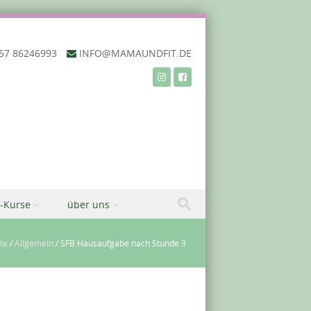
57 86246993‬
INFO@MAMAUNDFIT.DE
-Kurse
über uns
ite
/
Allgemein
/
SFB Hausaufgabe nach Stunde 3