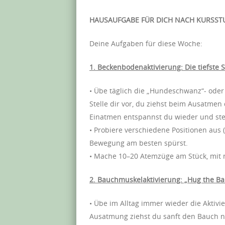
HAUSAUFGABE FÜR DICH NACH KURSST
Deine Aufgaben für diese Woche:
1. Beckenbodenaktivierung: Die tiefste 
• Übe täglich die „Hundeschwanz“- od
Stelle dir vor, du ziehst beim Ausatme
Einatmen entspannst du wieder und stell
• Probiere verschiedene Positionen aus (
Bewegung am besten spürst.
• Mache 10–20 Atemzüge am Stück, mit n
2. Bauchmuskelaktivierung: „Hug the Ba
• Übe im Alltag immer wieder die Aktivi
Ausatmung ziehst du sanft den Bauch n