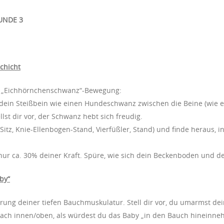
UNDE 3
Schicht
er „Eichhörnchenschwanz“-Bewegung:
n dein Steißbein wie einen Hundeschwanz zwischen die Beine (wie e
st dir vor, der Schwanz hebt sich freudig.
Sitz, Knie-Ellenbogen-Stand, Vierfüßler, Stand) und finde heraus, 
ur ca. 30% deiner Kraft. Spüre, wie sich dein Beckenboden und d
by“
erung deiner tiefen Bauchmuskulatur. Stell dir vor, du umarmst de
ach innen/oben, als würdest du das Baby „in den Bauch hineinn