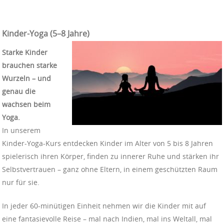
Kinder-Yoga (5–8 Jahre)
Starke Kinder
brauchen starke
Wurzeln – und
genau die
wachsen beim
Yoga.
In unserem
Kinder-Yoga-Kurs entdecken Kinder im Alter von 5 bis 8 Jahren
spielerisch ihren Körper, finden zu innerer Ruhe und stärken ihr
Selbstvertrauen – ganz ohne Eltern, in einem geschützten Raum
nur für sie.
In jeder 60-minütigen Einheit nehmen wir die Kinder mit auf
eine fantasievolle Reise – mal nach Indien, mal ins Weltall, mal