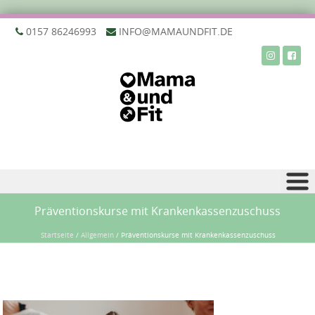
‭0157 86246993‬
INFO@MAMAUNDFIT.DE
Zu Inhalt springen
Präventionskurse mit Krankenkassenzuschuss
Startseite
/
Allgemein
/
Präventionskurse mit Krankenkassenzuschuss