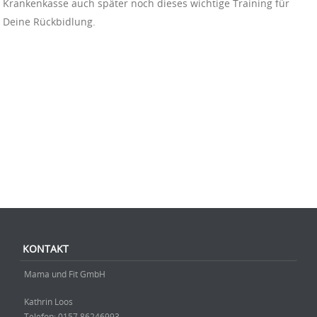
Krankenkasse auch später noch dieses wichtige Training für
Deine Rückbidlung.
Beitrag-Navigation
KONTAKT
Mama und Fit GmbH
Kathrin Loos
Telefon: ‭0157 86246993‬