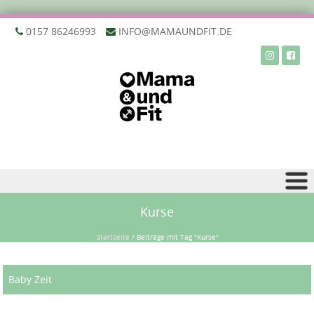
‭0157 86246993‬
INFO@MAMAUNDFIT.DE
Zu Inhalt springen
Kurse
Startseite
/
Beiträge mit Tag "Kurse"
Baby Zeit