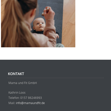
KONTAKT
Mama und Fit GmbH
Kathrin Loos
Telefon: ‭0157 86246993‬
Mail:
info@mamaundfit.de